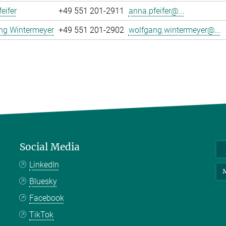
eifer
+49 551 201-2911
anna.pfeifer@...
ng Wintermeyer
+49 551 201-2902
wolfgang.wintermeyer@...
Social Media
LinkedIn
M
Bluesky
Facebook
TikTok