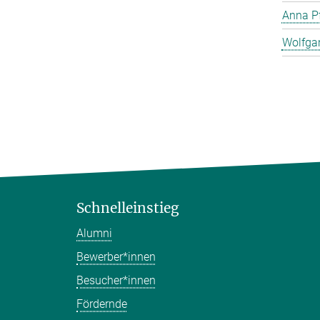
Anna Pf
Wolfga
Schnelleinstieg
Alumni
Bewerber*innen
Besucher*innen
Fördernde