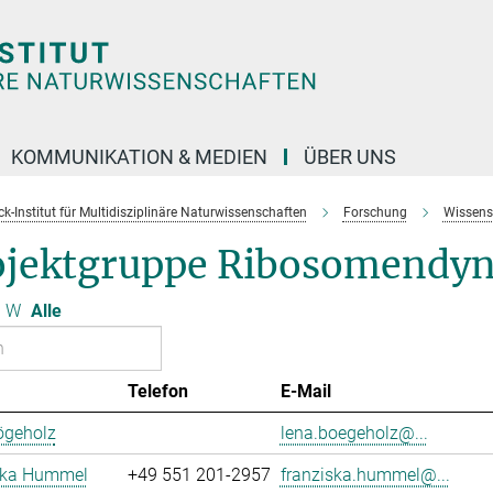
KOMMUNIKATION & MEDIEN
ÜBER UNS
k-Institut für Multidisziplinäre Naturwissenschaften
Forschung
Wissens
ojektgruppe Ribosomendy
W
Alle
Telefon
E-Mail
ögeholz
lena.boegeholz@...
ska Hummel
+49 551 201-2957
franziska.hummel@...