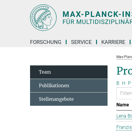
Hauptinhalt
FORSCHUNG
SERVICE
KARRIERE
Max-Planc
Pr
Team
B
H
P
Publikationen
Stellenangebote
Name
Lena B
Franzi