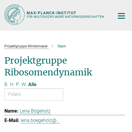
Hauptinhalt
Projektgruppe Wintermeyer
Team
Projektgruppe
Ribosomendynamik
B
H
P
W
Alle
Lena Bögeholz
lena.boegeholz@...