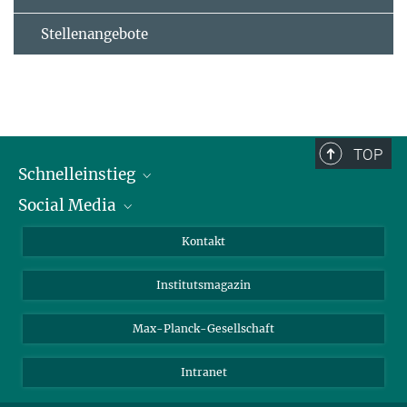
Stellenangebote
TOP
Schnelleinstieg
Social Media
Alumni
Bewerber*innen
LinkedIn
Kontakt
Besucher*innen
Bluesky
Institutsmagazin
Fördernde
Facebook
Journalist*innen
TikTok
Max-Planck-Gesellschaft
Schulen
YouTube
Intranet
Studierende