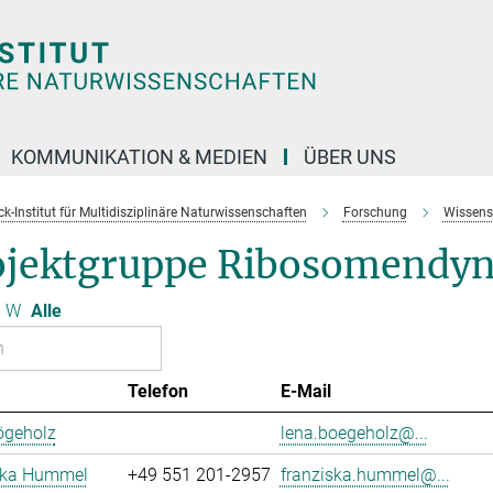
KOMMUNIKATION & MEDIEN
ÜBER UNS
k-Institut für Multidisziplinäre Naturwissenschaften
Forschung
Wissens
ojektgruppe Ribosomendy
W
Alle
Telefon
E-Mail
ögeholz
lena.boegeholz@...
ska Hummel
+49 551 201-2957
franziska.hummel@...