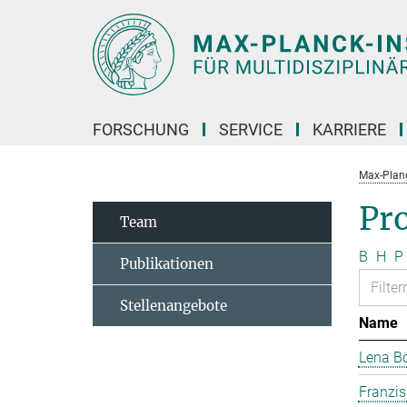
Hauptinhalt
FORSCHUNG
SERVICE
KARRIERE
Max-Planc
Pr
Team
B
H
P
Publikationen
Stellenangebote
Name
Lena B
Franzi