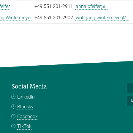
eifer
+49 551 201-2911
anna.pfeifer@...
ng Wintermeyer
+49 551 201-2902
wolfgang.wintermeyer@...
Social Media
LinkedIn
M
Bluesky
Facebook
TikTok