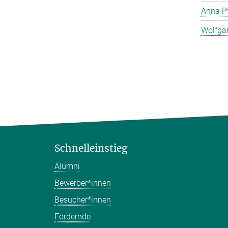
Anna Pf
Wolfga
Schnelleinstieg
Alumni
Bewerber*innen
Besucher*innen
Fördernde