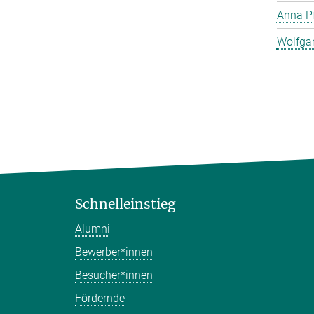
Anna Pf
Wolfga
Schnelleinstieg
Alumni
Bewerber*innen
Besucher*innen
Fördernde