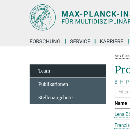
Hauptinhalt
FORSCHUNG
SERVICE
KARRIERE
Max-Planc
Pr
Team
B
H
P
Publikationen
Stellenangebote
Name
Lena B
Franzi