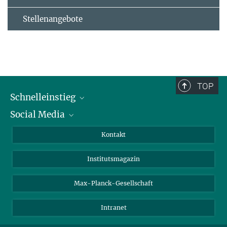
Stellenangebote
TOP
Schnelleinstieg
Social Media
Alumni
Bewerber*innen
LinkedIn
Kontakt
Besucher*innen
Bluesky
Institutsmagazin
Fördernde
Facebook
Journalist*innen
TikTok
Max-Planck-Gesellschaft
Schulen
YouTube
Intranet
Studierende