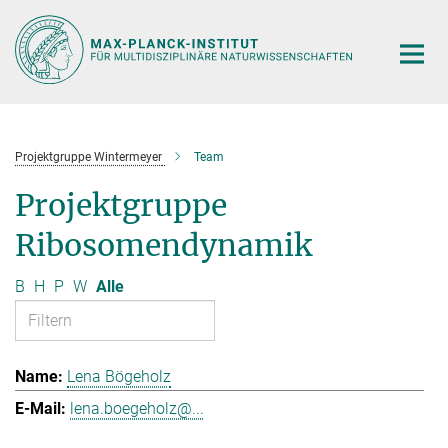
Hauptinhalt
Projektgruppe Wintermeyer
Team
Projektgruppe
Ribosomendynamik
B
H
P
W
Alle
Lena Bögeholz
lena.boegeholz@...