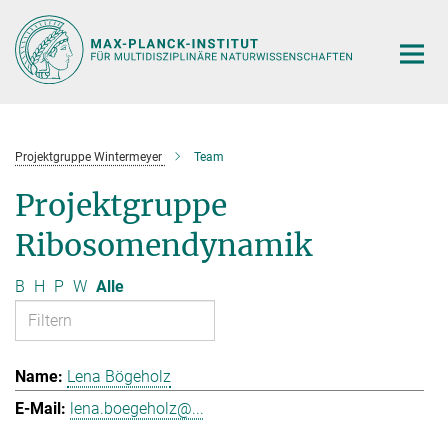
Hauptinhalt
Projektgruppe Wintermeyer
Team
Projektgruppe
Ribosomendynamik
B
H
P
W
Alle
Lena Bögeholz
lena.boegeholz@...