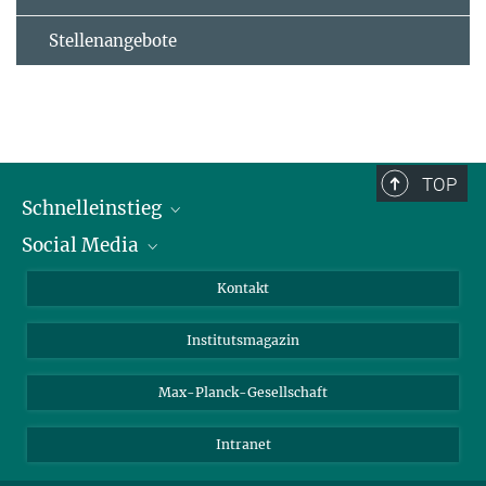
Stellenangebote
TOP
Schnelleinstieg
Social Media
Alumni
Bewerber*innen
LinkedIn
Kontakt
Besucher*innen
Bluesky
Institutsmagazin
Fördernde
Facebook
Journalist*innen
TikTok
Max-Planck-Gesellschaft
Schulen
YouTube
Intranet
Studierende