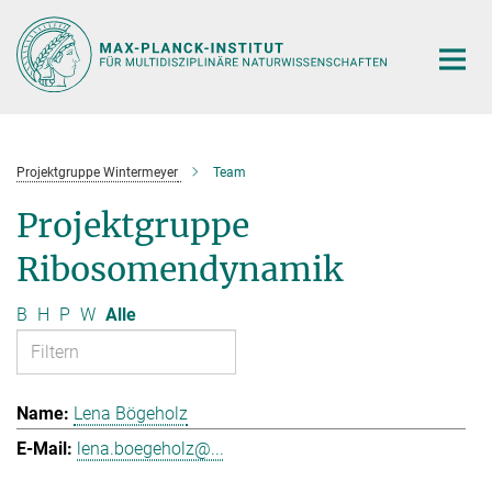
Hauptinhalt
Projektgruppe Wintermeyer
Team
Projektgruppe
Ribosomendynamik
B
H
P
W
Alle
Lena Bögeholz
lena.boegeholz@...