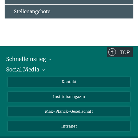
Stellenangebote
TOP
Schnelleinstieg
Social Media
Alumni
Bewerber*innen
LinkedIn
Kontakt
Besucher*innen
Bluesky
Institutsmagazin
Fördernde
Facebook
Journalist*innen
TikTok
Max-Planck-Gesellschaft
Schulen
YouTube
Intranet
Studierende