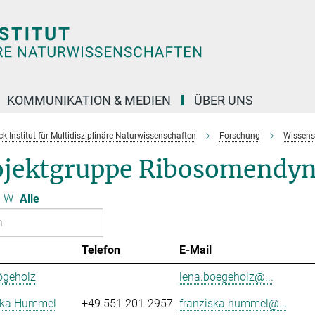
KOMMUNIKATION & MEDIEN
ÜBER UNS
k-Institut für Multidisziplinäre Naturwissenschaften
Forschung
Wissens
ojektgruppe Ribosomendy
W
Alle
Telefon
E-Mail
ögeholz
lena.boegeholz@...
ska Hummel
+49 551 201-2957
franziska.hummel@...