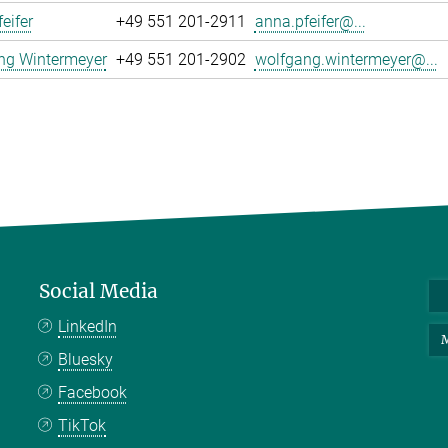
eifer
+49 551 201-2911
anna.pfeifer@...
ng Wintermeyer
+49 551 201-2902
wolfgang.wintermeyer@...
Social Media
LinkedIn
M
Bluesky
Facebook
TikTok