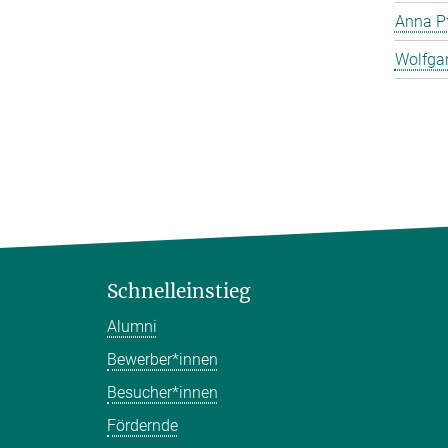
Anna Pf
Wolfga
Schnelleinstieg
Alumni
Bewerber*innen
Besucher*innen
Fördernde