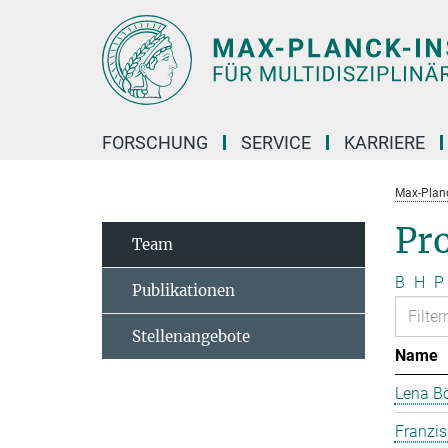
Hauptinhalt
FORSCHUNG
SERVICE
KARRIERE
Max-Planc
Pr
Team
B
H
P
Publikationen
Stellenangebote
Name
Lena B
Franzi