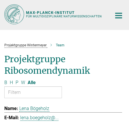
Hauptinhalt
Projektgruppe Wintermeyer
Team
Projektgruppe
Ribosomendynamik
B
H
P
W
Alle
Lena Bögeholz
lena.boegeholz@...