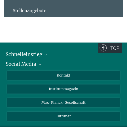
Stellenangebote
TOP
Schnelleinstieg
Social Media
Alumni
Bewerber*innen
LinkedIn
Kontakt
Besucher*innen
Bluesky
Institutsmagazin
Fördernde
Facebook
Journalist*innen
TikTok
Max-Planck-Gesellschaft
Schulen
YouTube
Intranet
Studierende