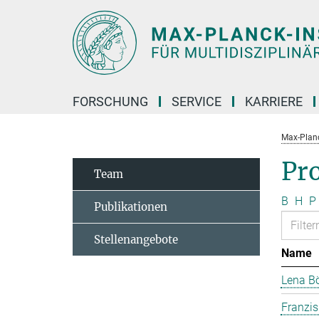
Hauptinhalt
FORSCHUNG
SERVICE
KARRIERE
Max-Planc
Pr
Team
B
H
P
Publikationen
Stellenangebote
Name
Lena B
Franzi