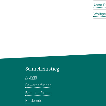
Anna Pf
Wolfga
Schnelleinstieg
Alumni
Bewerber*innen
Besucher*innen
Fördernde