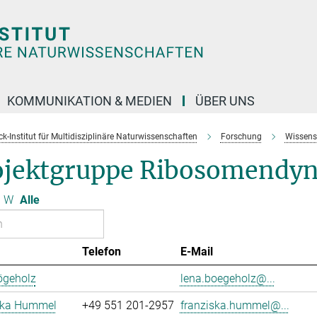
KOMMUNIKATION & MEDIEN
ÜBER UNS
k-Institut für Multidisziplinäre Naturwissenschaften
Forschung
Wissens
ojektgruppe Ribosomendy
W
Alle
Telefon
E-Mail
ögeholz
lena.boegeholz@...
ska Hummel
+49 551 201-2957
franziska.hummel@...