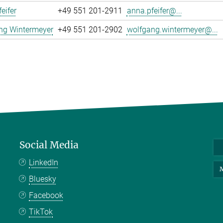
eifer
+49 551 201-2911
anna.pfeifer@...
ng Wintermeyer
+49 551 201-2902
wolfgang.wintermeyer@...
Social Media
LinkedIn
M
Bluesky
Facebook
TikTok