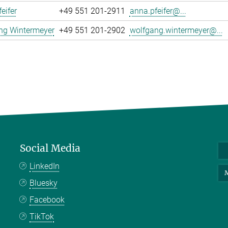
eifer
+49 551 201-2911
anna.pfeifer@...
ng Wintermeyer
+49 551 201-2902
wolfgang.wintermeyer@...
Social Media
LinkedIn
M
Bluesky
Facebook
TikTok