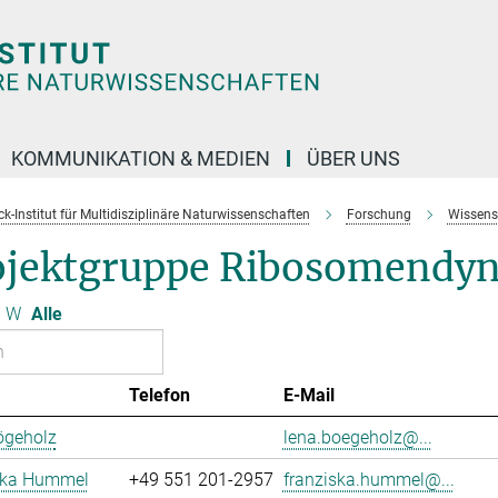
KOMMUNIKATION & MEDIEN
ÜBER UNS
k-Institut für Multidisziplinäre Naturwissenschaften
Forschung
Wissens
ojektgruppe Ribosomendy
W
Alle
Telefon
E-Mail
ögeholz
lena.boegeholz@...
ska Hummel
+49 551 201-2957
franziska.hummel@...