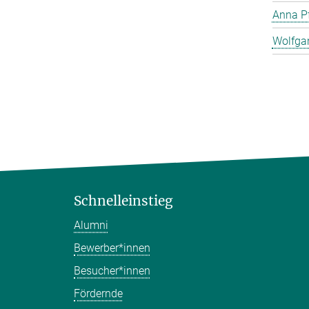
Anna Pf
Wolfga
Schnelleinstieg
Alumni
Bewerber*innen
Besucher*innen
Fördernde