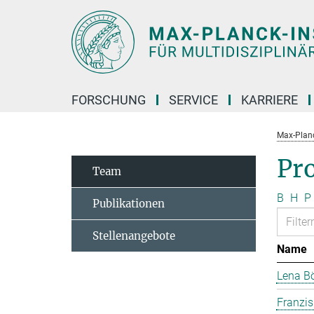
Hauptinhalt
FORSCHUNG
SERVICE
KARRIERE
Max-Planc
Pr
Team
B
H
P
Publikationen
Stellenangebote
Name
Lena B
Franzi