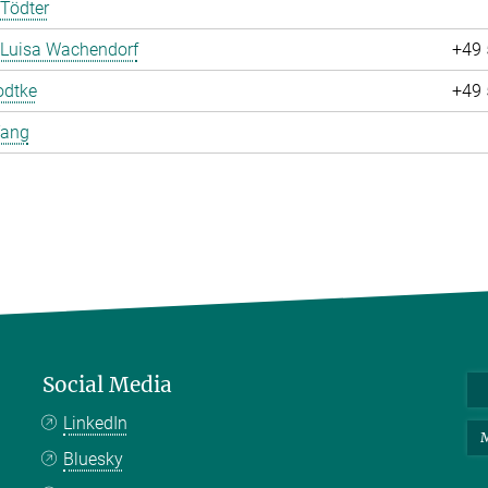
Tödter
 Luisa Wachendorf
+49 
odtke
+49 
Yang
Social Media
LinkedIn
M
Bluesky