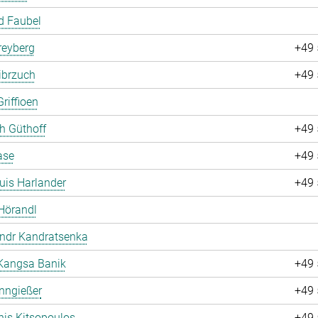
d Faubel
Freyberg
+49 
ibrzuch
+49 
riffioen
ch Güthoff
+49 
ase
+49 
uis Harlander
+49 
Hörandl
andr Kandratsenka
Kangsa Banik
+49 
nngießer
+49 
is Kitsopoulos
+49 