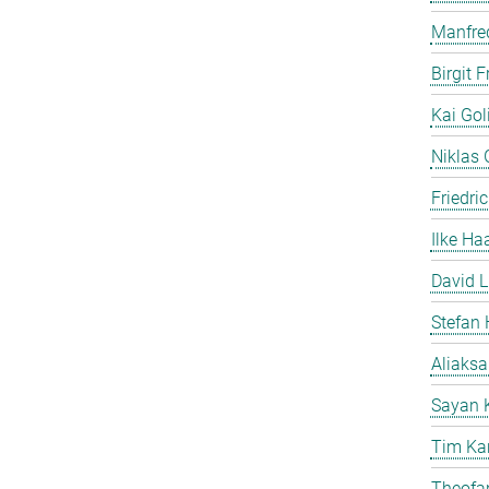
Manfre
Birgit 
Kai Gol
Niklas G
Friedri
Ilke Ha
David L
Stefan 
Aliaks
Sayan 
Tim Ka
Theofan