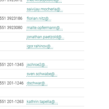
saivijay.mocherla@...
551 3923186
florian.nitz@...
551 3923080
malte.opfermann@...
jonathan.paetzold@...
igor.rahinov@...
551 201-1345
jschroe2@...
sven.schwabe@...
551 201-1246
dschwar@...
551 201-1263
kathrin.tapella@...