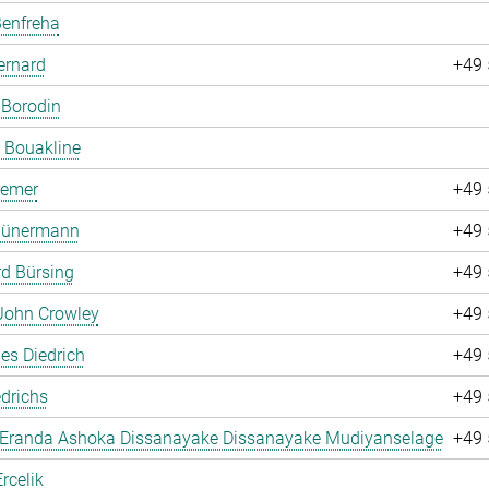
Benfreha
ernard
+49 
 Borodin
 Bouakline
remer
+49 
 Bünermann
+49 
d Bürsing
+49 
John Crowley
+49 
es Diedrich
+49 
drichs
+49 
 Eranda Ashoka Dissanayake Dissanayake Mudiyanselage
+49 
rcelik