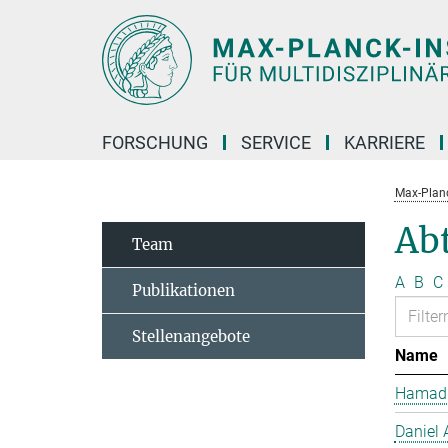
Hauptinhalt
FORSCHUNG
SERVICE
KARRIERE
Max-Planc
Ab
Team
A
B
C
Publikationen
Stellenangebote
Name
Hamad 
Daniel