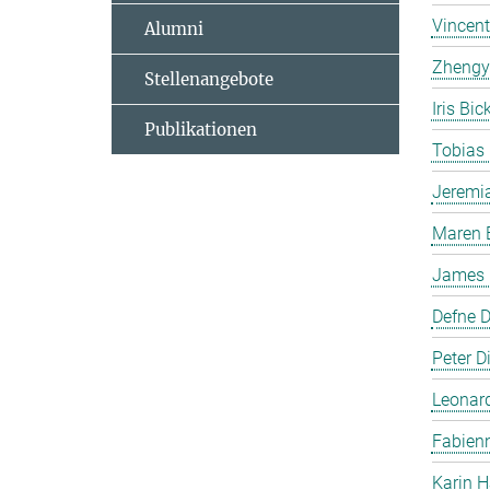
Vincent
Alumni
Zhengy
Stellenangebote
Iris Bi
Publikationen
Tobias
Jeremi
Maren 
James P
Defne 
Peter Di
Leonar
Fabienn
Karin H