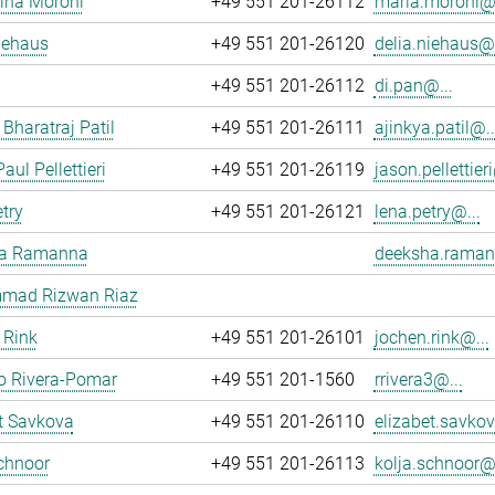
ina Moroni
+49 551 201-26112
maria.moroni@.
iehaus
+49 551 201-26120
delia.niehaus@.
+49 551 201-26112
di.pan@...
 Bharatraj Patil
+49 551 201-26111
ajinkya.patil@..
aul Pellettieri
+49 551 201-26119
jason.pellettieri
try
+49 551 201-26121
lena.petry@...
a Ramanna
deeksha.raman
ad Rizwan Riaz
 Rink
+49 551 201-26101
jochen.rink@...
o Rivera-Pomar
+49 551 201-1560
rrivera3@...
t Savkova
+49 551 201-26110
elizabet.savkov
chnoor
+49 551 201-26113
kolja.schnoor@.