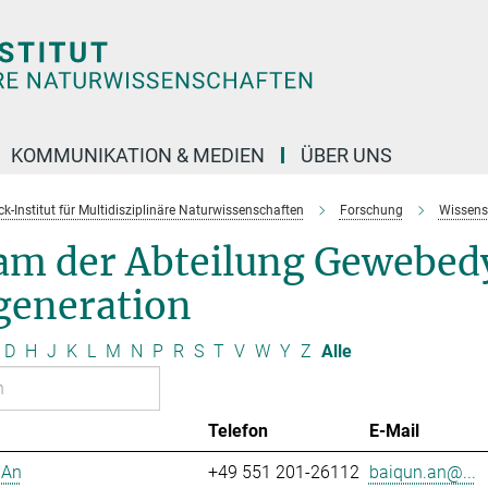
KOMMUNIKATION & MEDIEN
ÜBER UNS
k-Institut für Multidisziplinäre Naturwissenschaften
Forschung
Wissens
am der Abteilung Gewebed
generation
D
H
J
K
L
M
N
P
R
S
T
V
W
Y
Z
Alle
Telefon
E-Mail
 An
+49 551 201-26112
baiqun.an@...