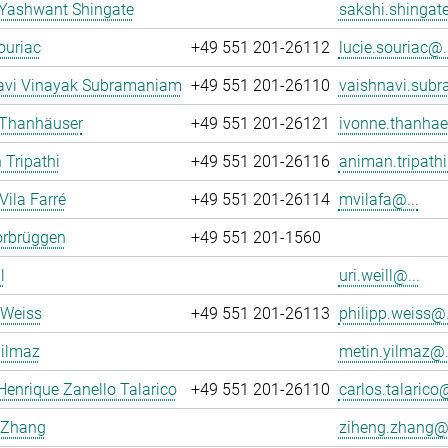
 Yashwant Shingate
sakshi.shingate
ouriac
+49 551 201-26112
lucie.souriac@..
avi Vinayak Subramaniam
+49 551 201-26110
vaishnavi.sub
 Thanhäuser
+49 551 201-26121
ivonne.thanhae
Tripathi
+49 551 201-26116
animan.tripathi
Vila Farré
+49 551 201-26114
mvilafa@...
orbrüggen
+49 551 201-1560
l
uri.weill@...
 Weiss
+49 551 201-26113
philipp.weiss@.
Yilmaz
metin.yilmaz@.
Henrique Zanello Talarico
+49 551 201-26110
carlos.talarico@
 Zhang
ziheng.zhang@.