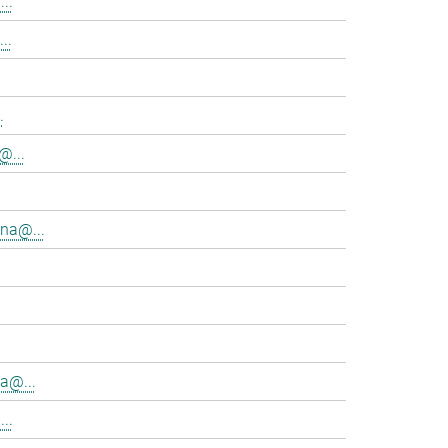
..
..
.
@...
na@...
a@...
..