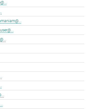
@...
.
ramaniam@...
user@...
@...
..
..
...
..