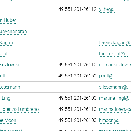
+49 551 201-26112
yi.he@...
en Huber
 Jaychandran
 Kagan
ferenc.kagan@.
Kauf
lucija.kauf@...
Kozlovski
+49 551 201-26110
itamar.kozlovsk
ull
+49 551 201-26150
jkrull@...
 Lesemann
s.lesemann@...
 Lingl
+49 551 201-26100
martina.lingl@..
 Lorenzo Lumbreras
+49 551 201-26110
marina.lorenzo
ee Moon
+49 551 201-26100
hmoon@...