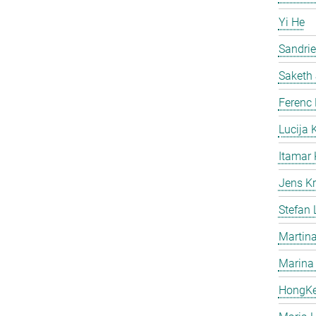
Yi He
Sandri
Saketh
Ferenc
Lucija 
Itamar 
Jens Kr
Stefan
Martina
Marina
HongK