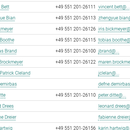
 Bett
+49 551 201-26111
vincent.bett@...
ue Bian
+49 551 201-26113
zhengyue.bian@
ckmeyer
+49 551 201-26126
iris.bickmeyer@
 Boothe
+49 551 201-26115
tobias.boothe@.
as Brand
+49 551 201-26100
jbrand@...
Brockmeyer
+49 551 201-26122
maren.brockme
atrick Cleland
jclelan@...
Demirbas
defne.demirbas
tte
+49 551 201-26110
peter.ditte@...
d Drees
leonard.drees@.
e Dreier
fabienne.dreier
artwig
+49 551 201-26156
karin.hartwig@.