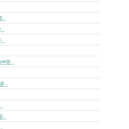
...
...
..
yer@...
@...
..
@...
..