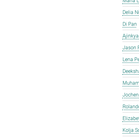
Maria L
Delia N
Di Pan
Ajinkya
Jason P
Lena Pe
Deeksh
Muhamm
Jochen
Roland
Elizabe
Kolja S