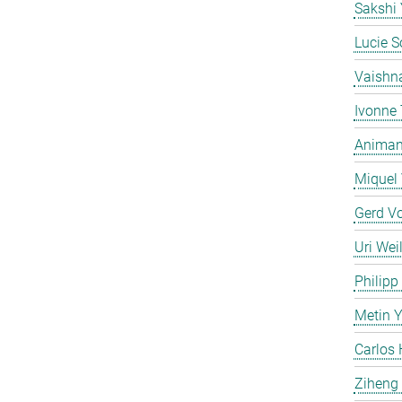
Sakshi
Lucie S
Vaishn
Ivonne
Animan 
Miquel 
Gerd V
Uri Weil
Philipp
Metin 
Carlos 
Ziheng