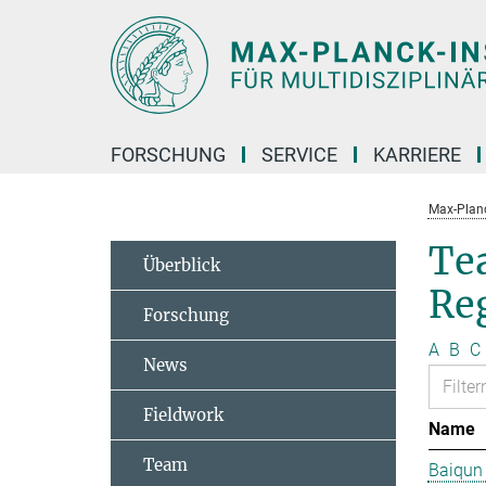
Hauptinhalt
FORSCHUNG
SERVICE
KARRIERE
Max-Planc
Te
Überblick
Re
Forschung
A
B
C
News
Fieldwork
Name
Team
Baiqun