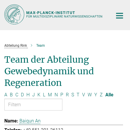
Hauptinhalt
Abteilung Rink
Team
Team der Abteilung
Gewebedynamik und
Regeneration
A
B
C
D
H
J
K
L
M
N
P
R
S
T
V
W
Y
Z
Alle
Baiqun An