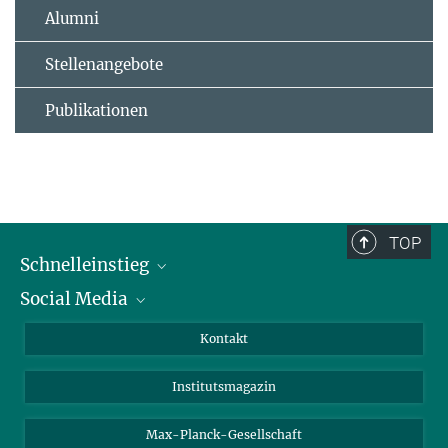
Alumni
Stellenangebote
Publikationen
TOP
Schnelleinstieg
Social Media
Alumni
Bewerber*innen
LinkedIn
Kontakt
Besucher*innen
Bluesky
Institutsmagazin
Fördernde
Facebook
Journalist*innen
TikTok
Max-Planck-Gesellschaft