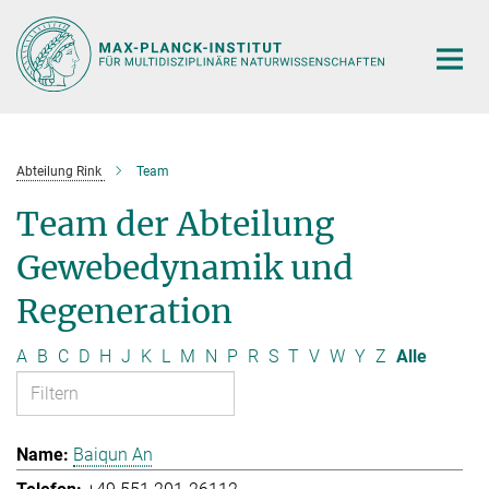
Hauptinhalt
Abteilung Rink
Team
Team der Abteilung
Gewebedynamik und
Regeneration
A
B
C
D
H
J
K
L
M
N
P
R
S
T
V
W
Y
Z
Alle
Baiqun An