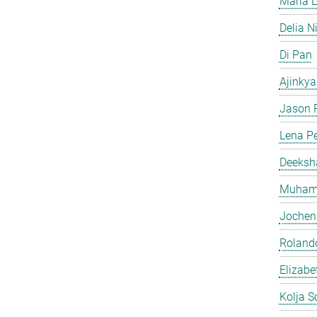
Maria L
Delia N
Di Pan
Ajinkya
Jason P
Lena Pe
Deeksh
Muhamm
Jochen
Roland
Elizabe
Kolja S