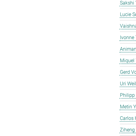
Sakshi
Lucie S
Vaishn
Ivonne
Animan 
Miquel 
Gerd V
Uri Weil
Philipp
Metin 
Carlos 
Ziheng