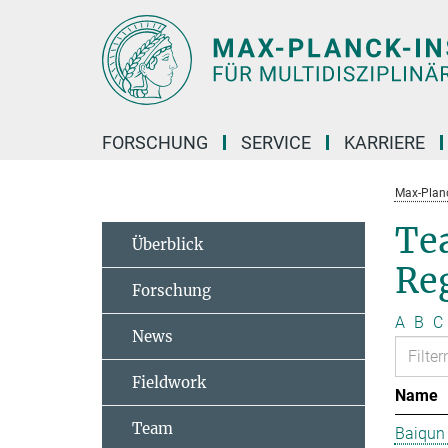
Hauptinhalt
FORSCHUNG
SERVICE
KARRIERE
Max-Planc
Te
Überblick
Re
Forschung
A
B
C
News
Fieldwork
Name
Team
Baiqun