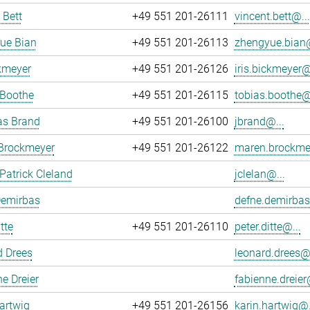
 Bett
+49 551 201-26111
vincent.bett@...
ue Bian
+49 551 201-26113
zhengyue.bian@
ckmeyer
+49 551 201-26126
iris.bickmeyer@
 Boothe
+49 551 201-26115
tobias.boothe@.
as Brand
+49 551 201-26100
jbrand@...
Brockmeyer
+49 551 201-26122
maren.brockme
atrick Cleland
jclelan@...
Demirbas
defne.demirbas
tte
+49 551 201-26110
peter.ditte@...
d Drees
leonard.drees@.
e Dreier
fabienne.dreier
artwig
+49 551 201-26156
karin.hartwig@.