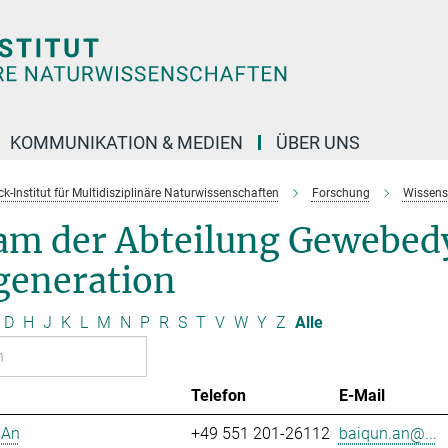
KOMMUNIKATION & MEDIEN
ÜBER UNS
k-Institut für Multidisziplinäre Naturwissenschaften
Forschung
Wissens
am der Abteilung Gewebed
generation
D
H
J
K
L
M
N
P
R
S
T
V
W
Y
Z
Alle
Telefon
E-Mail
 An
+49 551 201-26112
baiqun.an@...