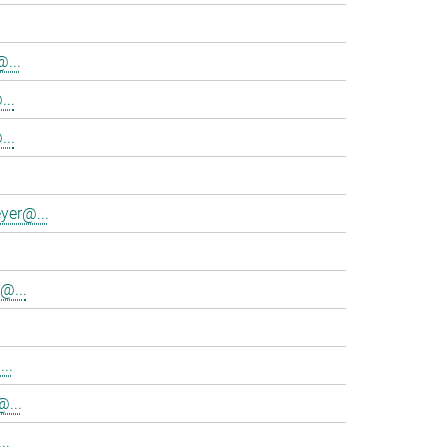
...
...
..
yer@...
@...
..
@...
..