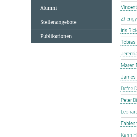
Vincent
Alumni
Zhengy
Stellenangebote
Iris Bi
Publikationen
Tobias
Jeremi
Maren 
James P
Defne 
Peter Di
Leonar
Fabienn
Karin H