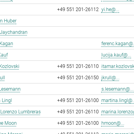
+49 551 201-26112
yi.he@...
en Huber
 Jaychandran
 Kagan
ferenc.kagan@.
Kauf
lucija.kauf@...
Kozlovski
+49 551 201-26110
itamar.kozlovsk
ull
+49 551 201-26150
jkrull@...
 Lesemann
s.lesemann@...
 Lingl
+49 551 201-26100
martina.lingl@..
 Lorenzo Lumbreras
+49 551 201-26110
marina.lorenzo
ee Moon
+49 551 201-26100
hmoon@...