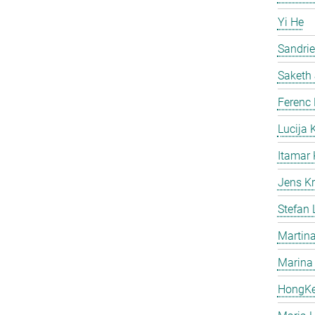
Yi He
Sandri
Saketh
Ferenc
Lucija 
Itamar 
Jens Kr
Stefan
Martina
Marina
HongK