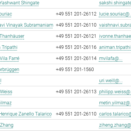
 Yashwant Shingate
sakshi.shingate
ouriac
+49 551 201-26112
lucie.souriac@..
avi Vinayak Subramaniam
+49 551 201-26110
vaishnavi.sub
 Thanhäuser
+49 551 201-26121
ivonne.thanhae
Tripathi
+49 551 201-26116
animan.tripathi
Vila Farré
+49 551 201-26114
mvilafa@...
orbrüggen
+49 551 201-1560
l
uri.weill@...
 Weiss
+49 551 201-26113
philipp.weiss@.
Yilmaz
metin.yilmaz@.
Henrique Zanello Talarico
+49 551 201-26110
carlos.talarico@
 Zhang
ziheng.zhang@.