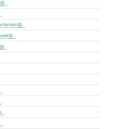
@...
.
ramaniam@...
user@...
@...
..
..
...
..