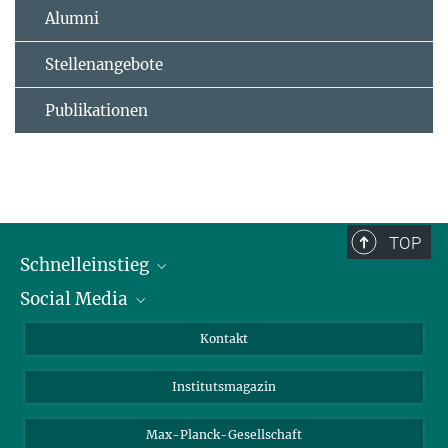
Alumni
Stellenangebote
Publikationen
TOP
Schnelleinstieg
Social Media
Alumni
Bewerber*innen
LinkedIn
Kontakt
Besucher*innen
Bluesky
Institutsmagazin
Fördernde
Facebook
Journalist*innen
TikTok
Max-Planck-Gesellschaft