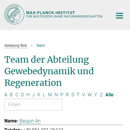
Hauptinhalt
Abteilung Rink
Team
Team der Abteilung
Gewebedynamik und
Regeneration
A
B
C
D
H
J
K
L
M
N
P
R
S
T
V
W
Y
Z
Alle
Baiqun An