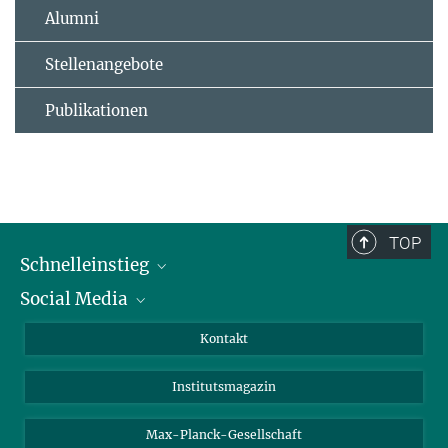
Alumni
Stellenangebote
Publikationen
TOP
Schnelleinstieg
Social Media
Alumni
Bewerber*innen
LinkedIn
Kontakt
Besucher*innen
Bluesky
Institutsmagazin
Fördernde
Facebook
Journalist*innen
TikTok
Max-Planck-Gesellschaft