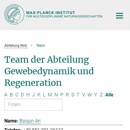
Hauptinhalt
Abteilung Rink
Team
Team der Abteilung
Gewebedynamik und
Regeneration
A
B
C
D
H
J
K
L
M
N
P
R
S
T
V
W
Y
Z
Alle
Baiqun An