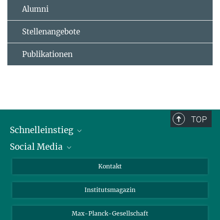
Alumni
Stellenangebote
Publikationen
TOP
Schnelleinstieg
Social Media
Alumni
Bewerber*innen
LinkedIn
Kontakt
Besucher*innen
Bluesky
Institutsmagazin
Fördernde
Facebook
Journalist*innen
TikTok
Max-Planck-Gesellschaft