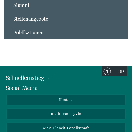
Alumni
Stellenangebote
Publikationen
TOP
Schnelleinstieg
Social Media
Alumni
Bewerber*innen
LinkedIn
Kontakt
Besucher*innen
Bluesky
Institutsmagazin
Fördernde
Facebook
Journalist*innen
TikTok
Max-Planck-Gesellschaft