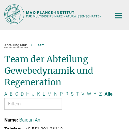
Hauptinhalt
Abteilung Rink
Team
Team der Abteilung
Gewebedynamik und
Regeneration
A
B
C
D
H
J
K
L
M
N
P
R
S
T
V
W
Y
Z
Alle
Baiqun An