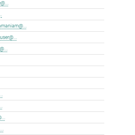
@...
.
ramaniam@...
user@...
@...
..
..
...
..