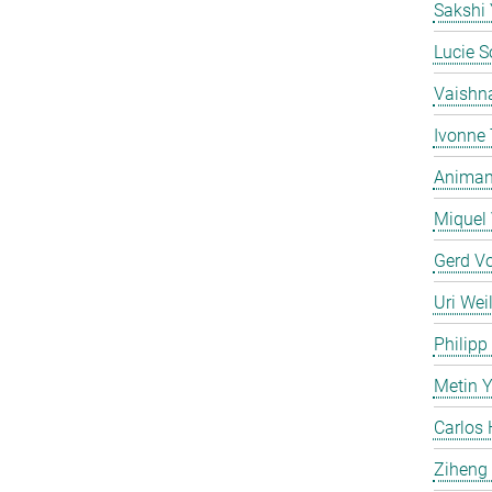
Sakshi
Lucie S
Vaishn
Ivonne
Animan 
Miquel 
Gerd V
Uri Weil
Philipp
Metin 
Carlos 
Ziheng