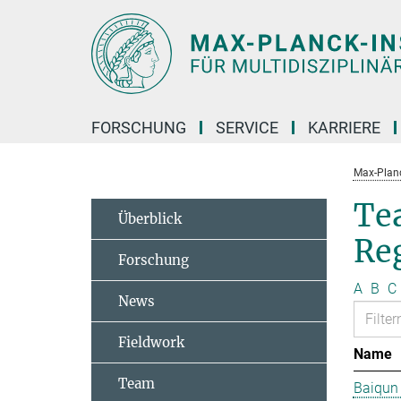
Hauptinhalt
FORSCHUNG
SERVICE
KARRIERE
Max-Planc
Te
Überblick
Re
Forschung
A
B
C
News
Fieldwork
Name
Team
Baiqun