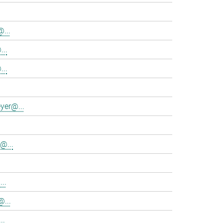
...
...
..
yer@...
@...
..
@...
..