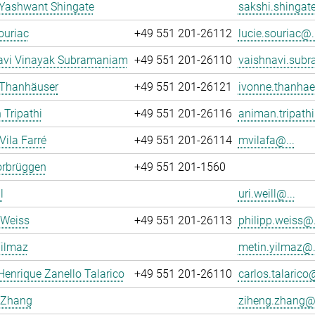
 Yashwant Shingate
sakshi.shingate
ouriac
+49 551 201-26112
lucie.souriac@..
avi Vinayak Subramaniam
+49 551 201-26110
vaishnavi.sub
 Thanhäuser
+49 551 201-26121
ivonne.thanhae
Tripathi
+49 551 201-26116
animan.tripathi
Vila Farré
+49 551 201-26114
mvilafa@...
orbrüggen
+49 551 201-1560
l
uri.weill@...
 Weiss
+49 551 201-26113
philipp.weiss@.
Yilmaz
metin.yilmaz@.
Henrique Zanello Talarico
+49 551 201-26110
carlos.talarico@
 Zhang
ziheng.zhang@.