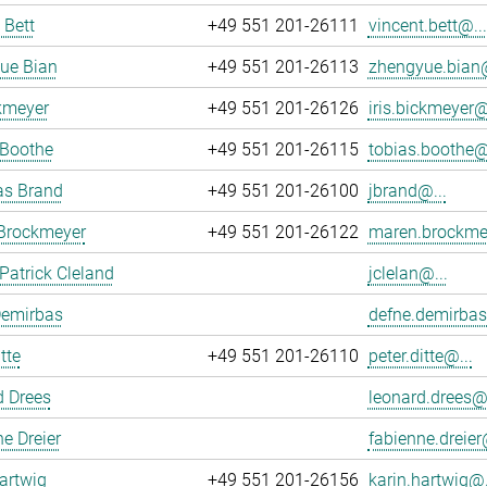
 Bett
+49 551 201-26111
vincent.bett@...
ue Bian
+49 551 201-26113
zhengyue.bian@
ckmeyer
+49 551 201-26126
iris.bickmeyer@
 Boothe
+49 551 201-26115
tobias.boothe@.
as Brand
+49 551 201-26100
jbrand@...
Brockmeyer
+49 551 201-26122
maren.brockme
atrick Cleland
jclelan@...
Demirbas
defne.demirbas
tte
+49 551 201-26110
peter.ditte@...
d Drees
leonard.drees@.
e Dreier
fabienne.dreier
artwig
+49 551 201-26156
karin.hartwig@.