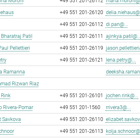
ina Moroni
+49 551 201-26112
maria.moroni@.
iehaus
+49 551 201-26120
delia.niehaus@.
+49 551 201-26112
di.pan@...
 Bharatraj Patil
+49 551 201-26111
ajinkya.patil@..
aul Pellettieri
+49 551 201-26119
jason.pellettieri
try
+49 551 201-26121
lena.petry@...
a Ramanna
deeksha.raman
ad Rizwan Riaz
 Rink
+49 551 201-26101
jochen.rink@...
o Rivera-Pomar
+49 551 201-1560
rrivera3@...
t Savkova
+49 551 201-26110
elizabet.savkov
chnoor
+49 551 201-26113
kolja.schnoor@.