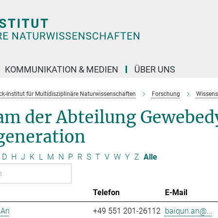
KOMMUNIKATION & MEDIEN
ÜBER UNS
k-Institut für Multidisziplinäre Naturwissenschaften
Forschung
Wissens
am der Abteilung Gewebed
generation
D
H
J
K
L
M
N
P
R
S
T
V
W
Y
Z
Alle
Telefon
E-Mail
 An
+49 551 201-26112
baiqun.an@...