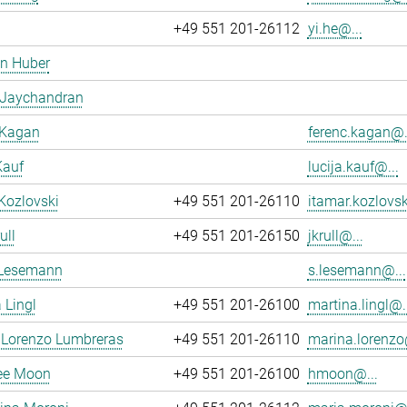
+49 551 201-26112
yi.he@...
en Huber
 Jaychandran
 Kagan
ferenc.kagan@.
Kauf
lucija.kauf@...
Kozlovski
+49 551 201-26110
itamar.kozlovsk
ull
+49 551 201-26150
jkrull@...
 Lesemann
s.lesemann@...
 Lingl
+49 551 201-26100
martina.lingl@..
 Lorenzo Lumbreras
+49 551 201-26110
marina.lorenzo
ee Moon
+49 551 201-26100
hmoon@...