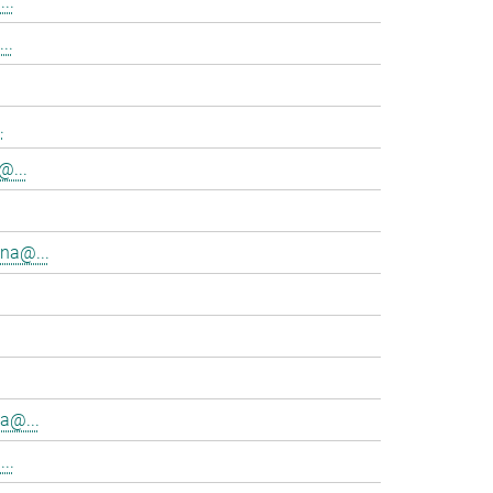
..
..
.
@...
na@...
a@...
..