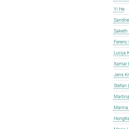
Yi He
Sandri
Saketh
Ferenc
Lucija 
Itamar 
Jens Kr
Stefan
Martina
Marina
HongK