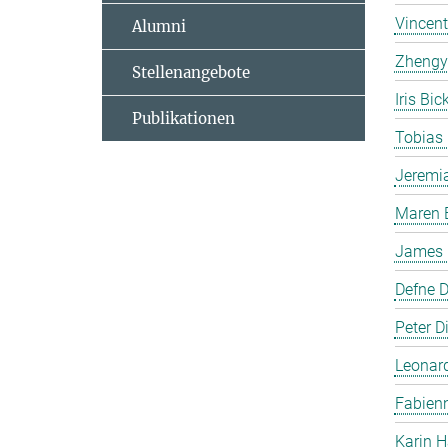
Vincent
Alumni
Zhengy
Stellenangebote
Iris Bi
Publikationen
Tobias
Jeremi
Maren 
James P
Defne 
Peter Di
Leonar
Fabienn
Karin H