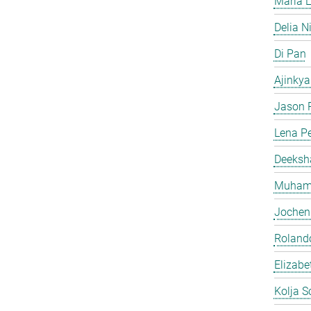
Maria L
Delia N
Di Pan
Ajinkya
Jason P
Lena Pe
Deeksh
Muhamm
Jochen
Roland
Elizabe
Kolja S