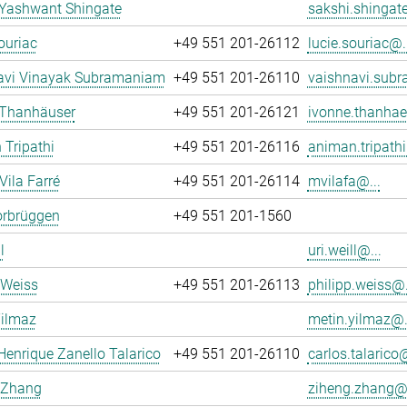
 Yashwant Shingate
sakshi.shingate
ouriac
+49 551 201-26112
lucie.souriac@..
avi Vinayak Subramaniam
+49 551 201-26110
vaishnavi.sub
 Thanhäuser
+49 551 201-26121
ivonne.thanhae
Tripathi
+49 551 201-26116
animan.tripathi
Vila Farré
+49 551 201-26114
mvilafa@...
orbrüggen
+49 551 201-1560
l
uri.weill@...
 Weiss
+49 551 201-26113
philipp.weiss@.
Yilmaz
metin.yilmaz@.
Henrique Zanello Talarico
+49 551 201-26110
carlos.talarico@
 Zhang
ziheng.zhang@.