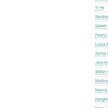
Yi He
Sandri
Saketh
Ferenc
Lucija 
Itamar 
Jens Kr
Stefan
Martina
Marina
HongK