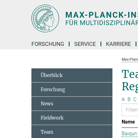
Hauptinhalt
FORSCHUNG
SERVICE
KARRIERE
Max-Planc
Te
Überblick
Re
Forschung
A
B
C
News
Fieldwork
Name
Team
Baiqun