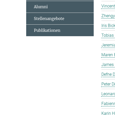
Vincent
Alumni
Zhengy
Stellenangebote
Iris Bi
Publikationen
Tobias
Jeremi
Maren 
James P
Defne 
Peter Di
Leonar
Fabienn
Karin H