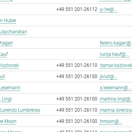
+49 551 201-26112
yi.he@...
en Huber
 Jaychandran
 Kagan
ferenc.kagan@.
Kauf
lucija.kauf@...
Kozlovski
+49 551 201-26110
itamar.kozlovsk
ull
+49 551 201-26150
jkrull@...
 Lesemann
s.lesemann@...
 Lingl
+49 551 201-26100
martina.lingl@..
 Lorenzo Lumbreras
+49 551 201-26110
marina.lorenzo
ee Moon
+49 551 201-26100
hmoon@...