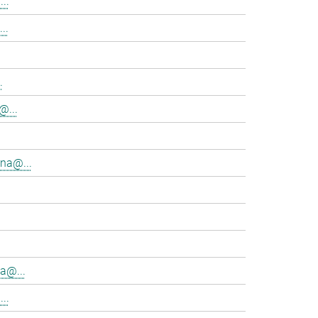
..
..
.
@...
na@...
a@...
..