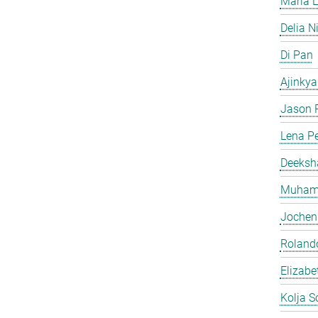
Maria L
Delia N
Di Pan
Ajinkya
Jason P
Lena Pe
Deeksh
Muhamm
Jochen
Roland
Elizabe
Kolja S