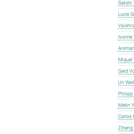
Sakshi
Lucie S
Vaishn
Ivonne
Animan 
Miquel 
Gerd V
Uri Weil
Philipp
Metin 
Carlos 
Ziheng