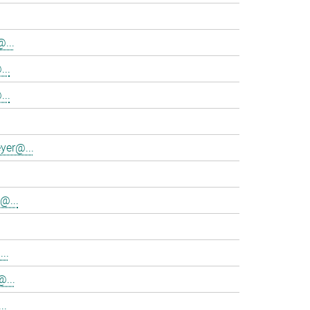
...
...
..
yer@...
@...
..
@...
..