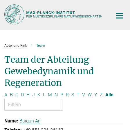
Hauptinhalt
Abteilung Rink
Team
Team der Abteilung
Gewebedynamik und
Regeneration
A
B
C
D
H
J
K
L
M
N
P
R
S
T
V
W
Y
Z
Alle
Baiqun An