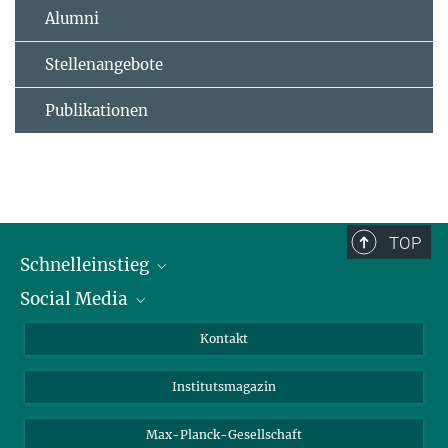
Alumni
Stellenangebote
Publikationen
TOP
Schnelleinstieg
Social Media
Alumni
Bewerber*innen
LinkedIn
Kontakt
Besucher*innen
Bluesky
Institutsmagazin
Fördernde
Facebook
Journalist*innen
TikTok
Max-Planck-Gesellschaft