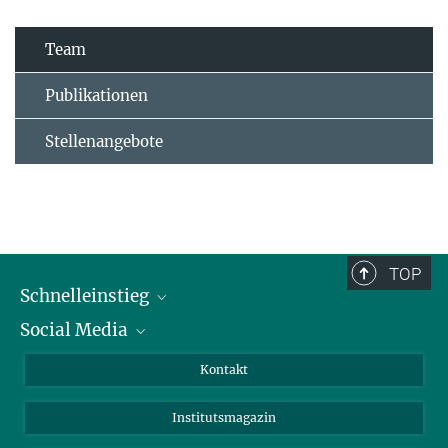
Team
Publikationen
Stellenangebote
TOP
Schnelleinstieg
Social Media
Alumni
Bewerber*innen
LinkedIn
Kontakt
Besucher*innen
Bluesky
Institutsmagazin
Fördernde
Facebook