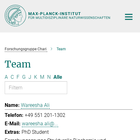
Hauptinhalt
Forschungsgruppe Chari
Team
Team
A
C
F
G
J
K
M
N
Alle
Wareesha Ali
+49 551 201-1302
wareesha.ali@...
PhD Student