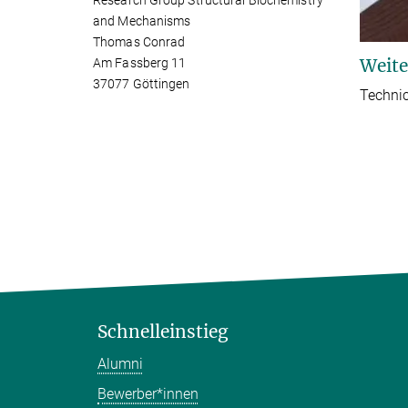
Research Group Structural Biochemistry
and Mechanisms
Thomas Conrad
Weite
Am Fassberg 11
37077 Göttingen
Technic
Schnelleinstieg
Alumni
Bewerber*innen