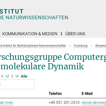
KOMMUNIKATION & MEDIEN
ÜBER UNS
k-Institut für Multidisziplinäre Naturwissenschaften
Forschung
Wissens
rschungsgruppe Computerg
omolekulare Dynamik
K
M
S
W
Alle
Telefon
E-Mail
 de Vries
+49 551 201-2310
reinier.devries