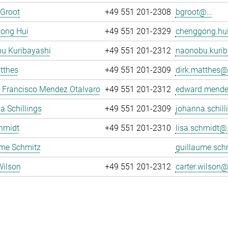
 Groot
+49 551 201-2308
bgroot@...
ong Hui
+49 551 201-2329
chenggong.hui
u Kuribayashi
+49 551 201-2312
naonobu.kurib
tthes
+49 551 201-2309
dirk.matthes@.
 Francisco Mendez Otalvaro
+49 551 201-2312
edward.mende
 Schillings
+49 551 201-2309
johanna.schill
hmidt
+49 551 201-2310
lisa.schmidt@.
ume Schmitz
guillaume.sch
Wilson
+49 551 201-2312
carter.wilson@.