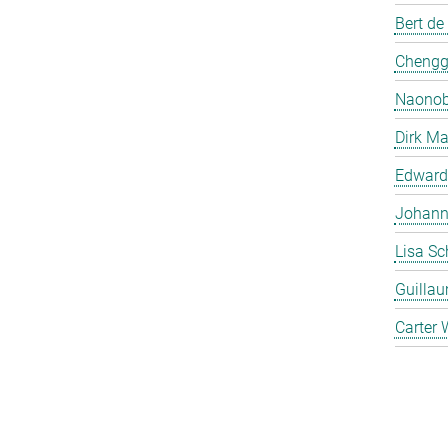
Bert de
Chengg
Naonob
Dirk Ma
Edward
Johanna
Lisa Sc
Guilla
Carter 