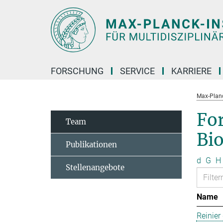
Hauptinhalt
FORSCHUNG
SERVICE
KARRIERE
Max-Planc
Fo
Team
Bi
Publikationen
d
G
H
Stellenangebote
Name
Reinier