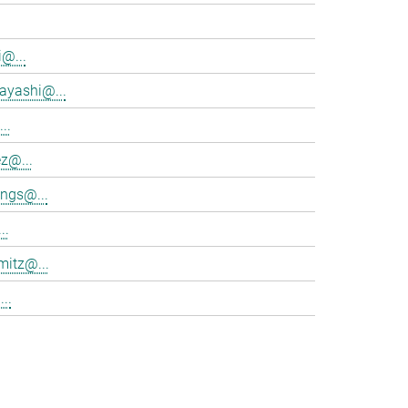
@...
ayashi@...
..
z@...
ings@...
..
mitz@...
..