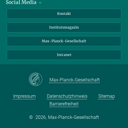
Social Media
Alumni
Bewerber*innen
LinkedIn
Kontakt
Besucher*innen
Bluesky
Institutsmagazin
Fördernde
Facebook
Journalist*innen
TikTok
Max-Planck-Gesellschaft
Schulen
YouTube
Intranet
Studierende
Wissenschaftler*innen
Max-Planck-Gesellschaft
Impressum
Datenschutzhinweis
Sitemap
Barrierefreiheit
©
2026, Max-Planck-Gesellschaft