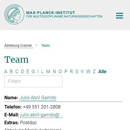
Hauptinhalt
Abteilung Cramer
Team
Team
A
B
C
D
E
G
I
L
M
N
O
P
R
S
V
W
Z
Alle
Julio Abril Garrido
+49 551 201-2808
julio.abril-garrido@...
Postdoc