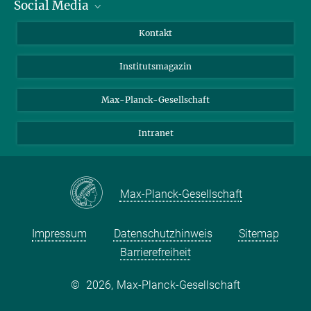
Social Media
Alumni
Bewerber*innen
LinkedIn
Kontakt
Besucher*innen
Bluesky
Institutsmagazin
Fördernde
Facebook
Journalist*innen
TikTok
Max-Planck-Gesellschaft
Schulen
YouTube
Intranet
Studierende
Wissenschaftler*innen
Max-Planck-Gesellschaft
Impressum
Datenschutzhinweis
Sitemap
Barrierefreiheit
©
2026, Max-Planck-Gesellschaft