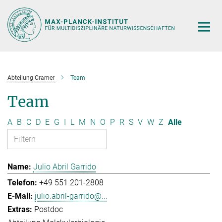
Hauptinhalt
Abteilung Cramer
Team
Team
A
B
C
D
E
G
I
L
M
N
O
P
R
S
V
W
Z
Alle
Julio Abril Garrido
+49 551 201-2808
julio.abril-garrido@...
Postdoc