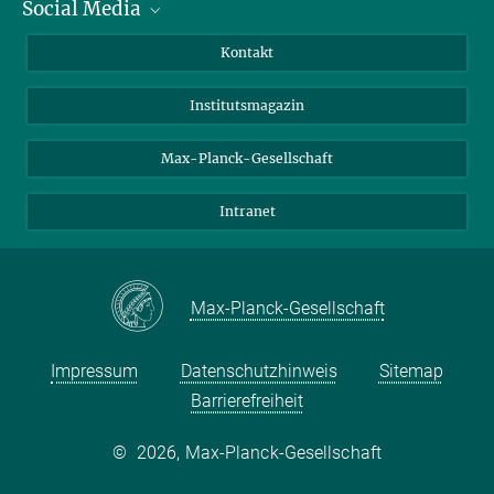
Social Media
Alumni
Bewerber*innen
LinkedIn
Kontakt
Besucher*innen
Bluesky
Institutsmagazin
Fördernde
Facebook
Journalist*innen
TikTok
Max-Planck-Gesellschaft
Schulen
YouTube
Intranet
Studierende
Wissenschaftler*innen
Max-Planck-Gesellschaft
Impressum
Datenschutzhinweis
Sitemap
Barrierefreiheit
©
2026, Max-Planck-Gesellschaft