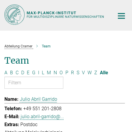
Hauptinhalt
Abteilung Cramer
Team
Team
A
B
C
D
E
G
I
L
M
N
O
P
R
S
V
W
Z
Alle
Julio Abril Garrido
+49 551 201-2808
julio.abril-garrido@...
Postdoc