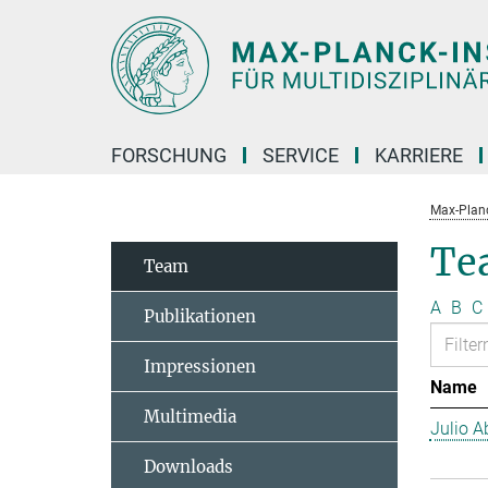
Hauptinhalt
FORSCHUNG
SERVICE
KARRIERE
Max-Planc
Te
Team
A
B
C
Publikationen
Impressionen
Name
Multimedia
Julio Ab
Downloads