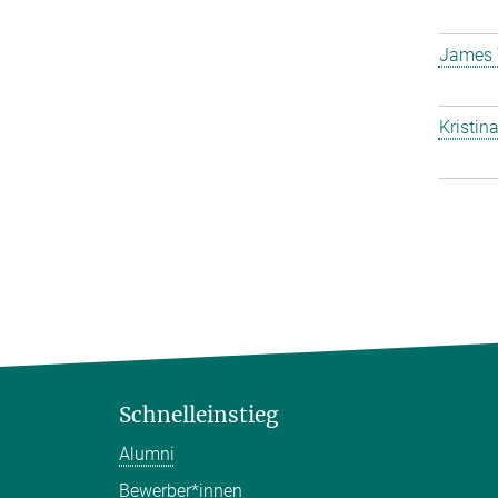
James 
Kristin
Schnelleinstieg
Alumni
Bewerber*innen