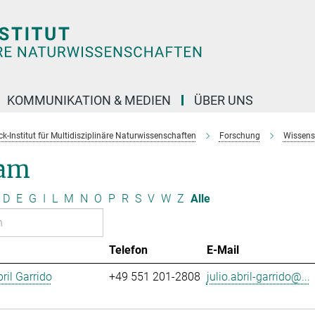
KOMMUNIKATION & MEDIEN
ÜBER UNS
k-Institut für Multidisziplinäre Naturwissenschaften
Forschung
Wissens
am
D
E
G
I
L
M
N
O
P
R
S
V
W
Z
Alle
Telefon
E-Mail
ril Garrido
+49 551 201-2808
julio.abril-garrido@...