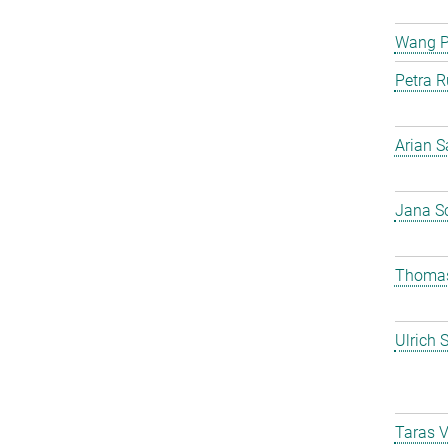
Wang 
Petra R
Arian S
Jana S
Thomas
Ulrich 
Taras 