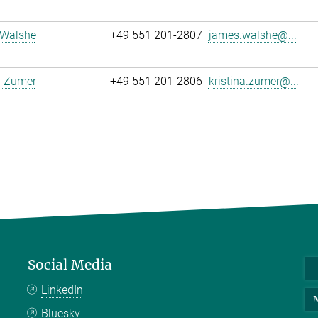
Walshe
+49 551 201-2807
james.walshe@...
a Zumer
+49 551 201-2806
kristina.zumer@...
Social Media
LinkedIn
M
Bluesky