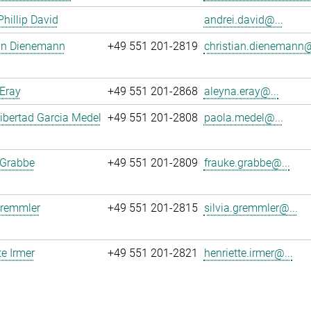
Phillip David
andrei.david@...
ian Dienemann
+49 551 201-2819
christian.dienemann@
Eray
+49 551 201-2868
aleyna.eray@...
ibertad Garcia Medel
+49 551 201-2808
paola.medel@...
 Grabbe
+49 551 201-2809
frauke.grabbe@...
Gremmler
+49 551 201-2815
silvia.gremmler@...
te Irmer
+49 551 201-2821
henriette.irmer@...