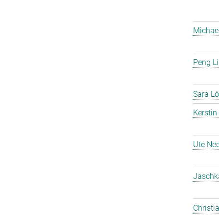
Michael
Peng Li
Sara Ló
Kerstin
Ute Nee
Jaschk
Christi