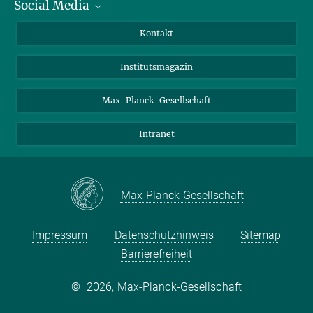
Social Media
Alumni
Bewerber*innen
LinkedIn
Kontakt
Besucher*innen
Bluesky
Institutsmagazin
Fördernde
Facebook
Journalist*innen
TikTok
Max-Planck-Gesellschaft
Schulen
YouTube
Intranet
Studierende
Wissenschaftler*innen
Max-Planck-Gesellschaft
Impressum
Datenschutzhinweis
Sitemap
Barrierefreiheit
©
2026, Max-Planck-Gesellschaft