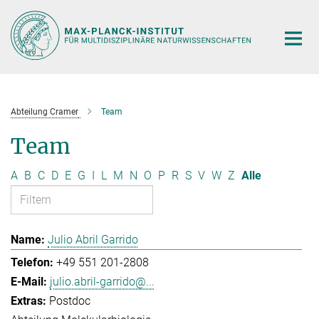
Hauptinhalt
Abteilung Cramer
Team
Team
A
B
C
D
E
G
I
L
M
N
O
P
R
S
V
W
Z
Alle
Julio Abril Garrido
+49 551 201-2808
julio.abril-garrido@...
Postdoc