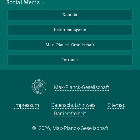
Social Media
Alumni
Bewerber*innen
LinkedIn
Kontakt
Besucher*innen
Bluesky
Institutsmagazin
Fördernde
Facebook
Journalist*innen
TikTok
Max-Planck-Gesellschaft
Schulen
YouTube
Intranet
Studierende
Wissenschaftler*innen
Max-Planck-Gesellschaft
Impressum
Datenschutzhinweis
Sitemap
Barrierefreiheit
©
2026, Max-Planck-Gesellschaft