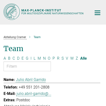
Hauptinhalt
Abteilung Cramer
Team
Team
A
B
C
D
E
G
I
L
M
N
O
P
R
S
V
W
Z
Alle
Julio Abril Garrido
+49 551 201-2808
julio.abril-garrido@...
Postdoc