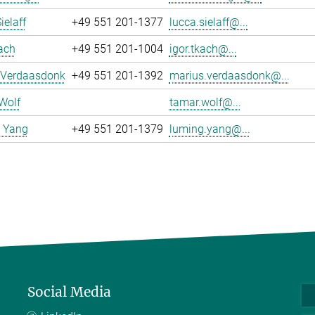
ielaff
+49 551 201-1377
lucca.sielaff@...
ach
+49 551 201-1004
igor.tkach@...
 Verdaasdonk
+49 551 201-1392
marius.verdaasdonk@...
Wolf
tamar.wolf@...
 Yang
+49 551 201-1379
luming.yang@...
Social Media