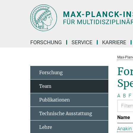
Hauptinhalt
FORSCHUNG
SERVICE
KARRIERE
Max-Planc
Fo
Forschung
Sp
Team
A
B
F
Publikationen
Technische Ausstattung
Name
Lehre
Anakin