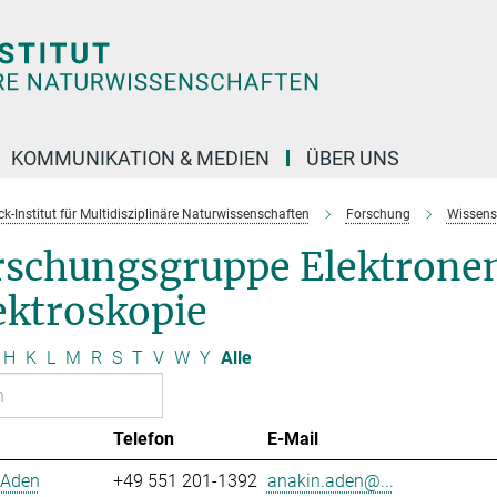
KOMMUNIKATION & MEDIEN
ÜBER UNS
k-Institut für Multidisziplinäre Naturwissenschaften
Forschung
Wissens
rschungsgruppe Elektrone
ektroskopie
H
K
L
M
R
S
T
V
W
Y
Alle
Telefon
E-Mail
 Aden
+49 551 201-1392
anakin.aden@...