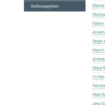
Marina
Stellenangebote
Monika
Fabian
Annema
Sergei 
Marvin 
Andrea
Maya R
Yu Rao
Fehmke
Maik R
Lena S