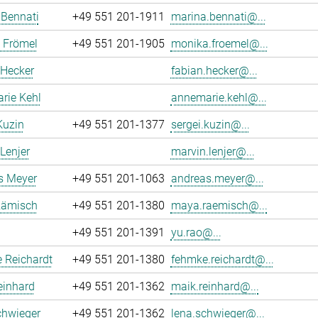
 Bennati
+49 551 201-1911
marina.bennati@...
 Frömel
+49 551 201-1905
monika.froemel@...
 Hecker
fabian.hecker@...
rie Kehl
annemarie.kehl@...
Kuzin
+49 551 201-1377
sergei.kuzin@...
Lenjer
marvin.lenjer@...
s Meyer
+49 551 201-1063
andreas.meyer@...
ämisch
+49 551 201-1380
maya.raemisch@...
+49 551 201-1391
yu.rao@...
 Reichardt
+49 551 201-1380
fehmke.reichardt@...
einhard
+49 551 201-1362
maik.reinhard@...
chwieger
+49 551 201-1362
lena.schwieger@...