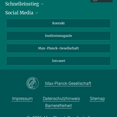
Schnelleinstieg
Social Media
Alumni
Bewerber*innen
LinkedIn
Kontakt
Besucher*innen
Bluesky
Institutsmagazin
Fördernde
Facebook
Journalist*innen
TikTok
Max-Planck-Gesellschaft
Schulen
YouTube
Intranet
Studierende
Wissenschaftler*innen
Max-Planck-Gesellschaft
Impressum
Datenschutzhinweis
Sitemap
Barrierefreiheit