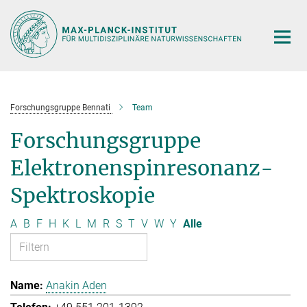
Hauptinhalt
Forschungsgruppe Bennati
Team
Forschungsgruppe
Elektronenspinresonanz-
Spektroskopie
A
B
F
H
K
L
M
R
S
T
V
W
Y
Alle
Anakin Aden