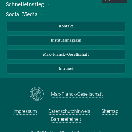
Schnelleinstieg
Social Media
Alumni
Bewerber*innen
LinkedIn
Kontakt
Besucher*innen
Bluesky
Institutsmagazin
Fördernde
Facebook
Journalist*innen
TikTok
Max-Planck-Gesellschaft
Schulen
YouTube
Intranet
Studierende
Wissenschaftler*innen
Max-Planck-Gesellschaft
Impressum
Datenschutzhinweis
Sitemap
Barrierefreiheit