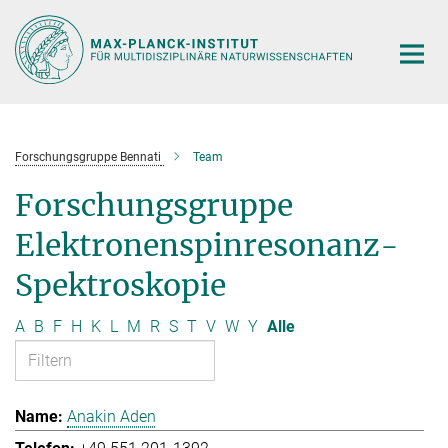
Hauptinhalt
Forschungsgruppe Bennati
Team
Forschungsgruppe
Elektronenspinresonanz-
Spektroskopie
A
B
F
H
K
L
M
R
S
T
V
W
Y
Alle
Anakin Aden