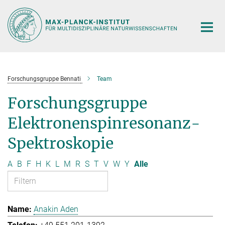
Hauptinhalt
Forschungsgruppe Bennati
Team
Forschungsgruppe
Elektronenspinresonanz-
Spektroskopie
A
B
F
H
K
L
M
R
S
T
V
W
Y
Alle
Anakin Aden