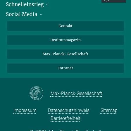
Schnelleinstieg
Social Media
Alumni
Bewerber*innen
LinkedIn
Kontakt
Besucher*innen
Bluesky
Institutsmagazin
Fördernde
Facebook
Journalist*innen
TikTok
Max-Planck-Gesellschaft
Schulen
YouTube
Intranet
Studierende
Wissenschaftler*innen
Max-Planck-Gesellschaft
Impressum
Datenschutzhinweis
Sitemap
Barrierefreiheit