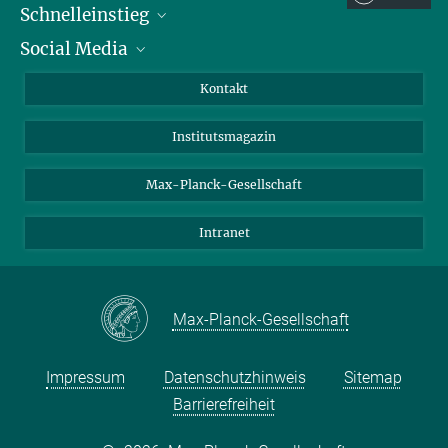
Schnelleinstieg
Social Media
Alumni
Bewerber*innen
LinkedIn
Kontakt
Besucher*innen
Bluesky
Institutsmagazin
Fördernde
Facebook
Journalist*innen
TikTok
Max-Planck-Gesellschaft
Schulen
YouTube
Intranet
Studierende
Wissenschaftler*innen
Max-Planck-Gesellschaft
Impressum
Datenschutzhinweis
Sitemap
Barrierefreiheit