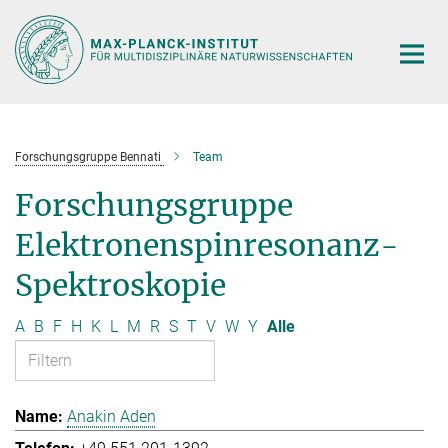
Hauptinhalt
Forschungsgruppe Bennati
Team
Forschungsgruppe
Elektronenspinresonanz-
Spektroskopie
A
B
F
H
K
L
M
R
S
T
V
W
Y
Alle
Anakin Aden