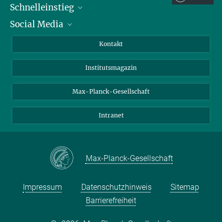
Schnelleinstieg
Social Media
Alumni
Bewerber*innen
LinkedIn
Kontakt
Besucher*innen
Bluesky
Institutsmagazin
Fördernde
Facebook
Journalist*innen
TikTok
Max-Planck-Gesellschaft
Schulen
YouTube
Intranet
Studierende
Wissenschaftler*innen
Max-Planck-Gesellschaft
Impressum
Datenschutzhinweis
Sitemap
Barrierefreiheit