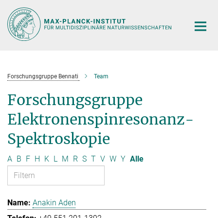
Hauptinhalt
Forschungsgruppe Bennati
Team
Forschungsgruppe
Elektronenspinresonanz-
Spektroskopie
A
B
F
H
K
L
M
R
S
T
V
W
Y
Alle
Anakin Aden