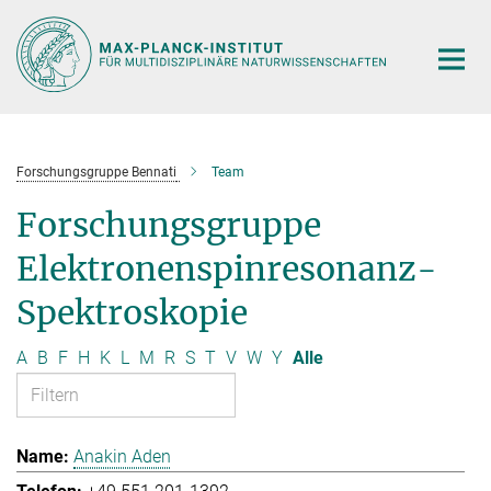
Hauptinhalt
Forschungsgruppe Bennati
Team
Forschungsgruppe
Elektronenspinresonanz-
Spektroskopie
A
B
F
H
K
L
M
R
S
T
V
W
Y
Alle
Anakin Aden