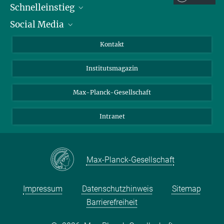
Schnelleinstieg
Social Media
Alumni
Bewerber*innen
LinkedIn
Kontakt
Besucher*innen
Bluesky
Institutsmagazin
Fördernde
Facebook
Journalist*innen
TikTok
Max-Planck-Gesellschaft
Schulen
YouTube
Intranet
Studierende
Wissenschaftler*innen
Max-Planck-Gesellschaft
Impressum
Datenschutzhinweis
Sitemap
Barrierefreiheit