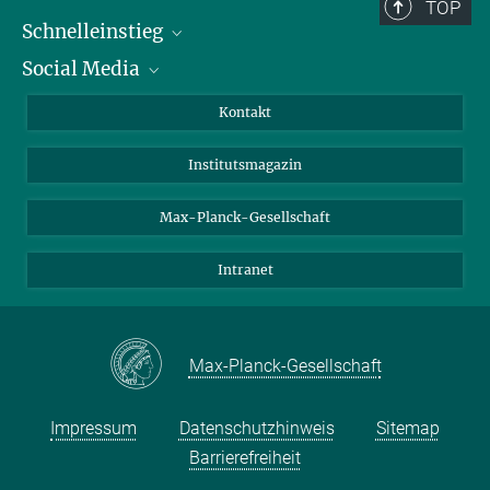
TOP
Schnelleinstieg
Social Media
Alumni
Bewerber*innen
LinkedIn
Kontakt
Besucher*innen
Bluesky
Institutsmagazin
Fördernde
Facebook
Journalist*innen
TikTok
Max-Planck-Gesellschaft
Schulen
YouTube
Intranet
Studierende
Wissenschaftler*innen
Max-Planck-Gesellschaft
Impressum
Datenschutzhinweis
Sitemap
Barrierefreiheit