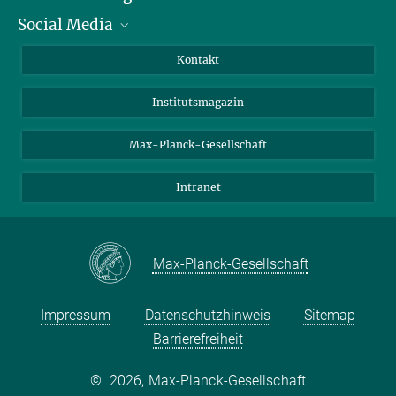
Social Media
Alumni
Bewerber*innen
LinkedIn
Kontakt
Besucher*innen
Bluesky
Institutsmagazin
Fördernde
Facebook
Journalist*innen
TikTok
Max-Planck-Gesellschaft
Schulen
YouTube
Intranet
Studierende
Wissenschaftler*innen
Max-Planck-Gesellschaft
Impressum
Datenschutzhinweis
Sitemap
Barrierefreiheit
©
2026, Max-Planck-Gesellschaft