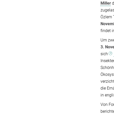
Miller
d
zugela
Özlem 
Novem
findet 
Um zwe
3. Nov
sich
Insekte
Schönhe
Ökosyst
verzich
die Ern
in engl
Von Fo
bericht