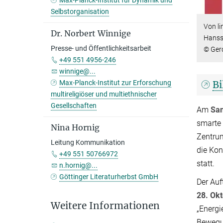
Max-Planck-Institut für Dynamik und
Selbstorganisation
Von li
Dr. Norbert Winnige
Hanss
Presse- und Öffentlichkeitsarbeit
© Gerd
+49 551 4956-246
winnige@...
Bi
Max-Planck-Institut zur Erforschung
multireligiöser und multiethnischer
Gesellschaften
Am
Sam
smarte 
Nina Hornig
Zentrum
Leitung Kommunikation
die Kon
+49 551 50766972
statt.
n.hornig@...
Göttinger Literaturherbst GmbH
Der Auf
28. Okt
Weitere Informationen
„Energi
Bewegun