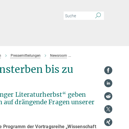
n
Pressemitteilungen
Newsroom
Von Impfstoffen über Insektenster
nsterben bis zu
inger Literaturherbst“
geben
 auf drängende Fragen unserer
ge Programm der Vortragsreihe „Wissenschaft