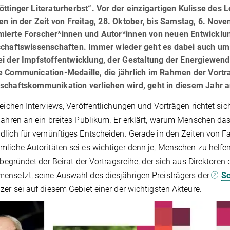
ttinger Literaturherbst“. Vor der einzigartigen Kulisse des 
en in der Zeit von Freitag, 28. Oktober, bis Samstag, 6. Nove
ierte Forscher*innen und Autor*innen von neuen Entwicklun
schaftswissenschaften. Immer wieder geht es dabei auch um 
ei der Impfstoffentwicklung, der Gestaltung der Energiewend
e Communication-Medaille, die jährlich im Rahmen der Vortr
schaftskommunikation verliehen wird, geht in diesem Jahr 
reichen Interviews, Veröffentlichungen und Vorträgen richtet sic
Jahren an ein breites Publikum. Er erklärt, warum Menschen das
lich für vernünftiges Entscheiden. Gerade in den Zeiten von 
liche Autoritäten sei es wichtiger denn je, Menschen zu helf
, begründet der Beirat der Vortragsreihe, der sich aus Direktoren
nsetzt, seine Auswahl des diesjährigen Preisträgers der
Sc
zer sei auf diesem Gebiet einer der wichtigsten Akteure.