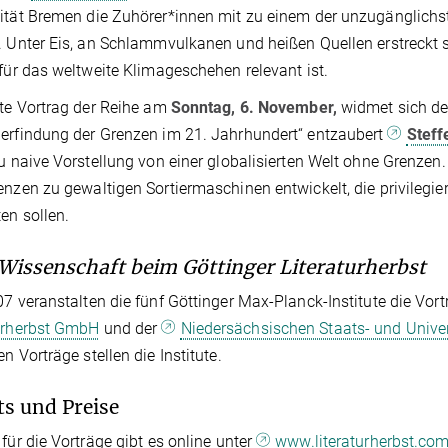
ität Bremen die Zuhörer*innen mit zu einem der unzugänglichst
. Unter Eis, an Schlammvulkanen und heißen Quellen erstreckt si
 für das weltweite Klimageschehen relevant ist.
zte Vortrag der Reihe am
Sonntag, 6. November,
widmet sich der
erfindung der Grenzen im 21. Jahrhundert“ entzaubert
Stef
zu naive Vorstellung von einer globalisierten Welt ohne Grenzen
enzen zu gewaltigen Sortiermaschinen entwickelt, die privilegie
ten sollen.
Wissenschaft beim Göttinger Literaturherbst
07 veranstalten die fünf Göttinger Max-Planck-Institute die Vo
turherbst GmbH
und der
Niedersächsischen Staats- und Univer
en Vorträge stellen die Institute.
ts und Preise
 für die Vorträge gibt es online unter
www.literaturherbst.co