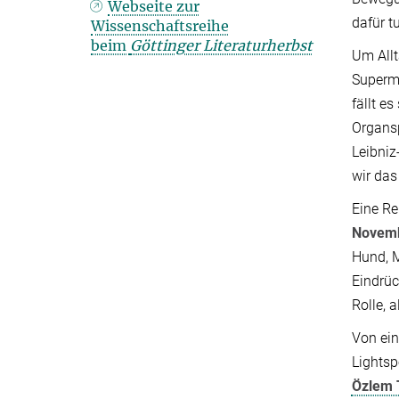
Webseite zur
dafür t
Wissenschaftsreihe
beim
Göttinger Literaturherbst
Um All
Superma
fällt e
Organs
Leibniz
wir das
Eine Re
Novemb
Hund, M
Eindrüc
Rolle, 
Von ein
Lights
Özlem 