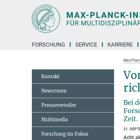
Hauptinhalt
FORSCHUNG
SERVICE
KARRIERE
Max-Planc
Von
Kontakt
ri
Newsroom
Bei 
Presseverteiler
Fors
Zeit.
Multimedia
21. SEP
Forschung im Fokus
Acht a