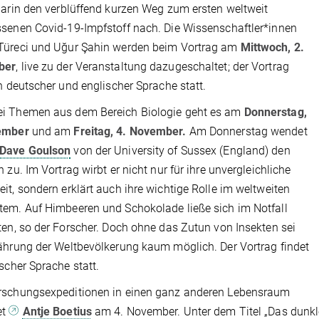
arin den verblüffend kurzen Weg zum ersten weltweit
ssenen Covid-19-Impfstoff nach.
Die Wissenschaftler*innen
Türeci und Uğur Şahin werden
beim Vortrag am
Mittwoch, 2.
ber
, live zu der Veranstaltung dazugeschaltet; der Vortrag
in deutscher und englischer Sprache statt.
i Themen aus dem Bereich Biologie geht es am
Donnerstag,
ember
und am
Freitag, 4. November.
Am Donnerstag wendet
Dave Goulson
von der University of Sussex (England) den
n zu. Im Vortrag wirbt er nicht nur für ihre unvergleichliche
it, sondern erklärt auch ihre wichtige Rolle im weltweiten
em. Auf Himbeeren und Schokolade ließe sich im Notfall
ten, so der Forscher. Doch ohne das Zutun von Insekten sei
ährung der Weltbevölkerung kaum möglich. Der Vortrag findet
ischer Sprache statt.
rschungsexpeditionen in einen ganz anderen Lebensraum
et
Antje Boetius
am 4. November. Unter dem Titel „Das dunkl