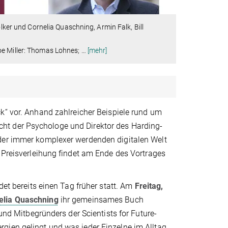
olker und Cornelia Quaschning, Armin Falk, Bill
oe Miller: Thomas Lohnes;
…
[mehr]
ck“ vor. Anhand zahlreicher Beispiele rund um
ht der Psychologe und Direktor des Harding-
 der immer komplexer werdenden digitalen Welt
e Preisverleihung findet am Ende des Vortrages
det bereits einen Tag früher statt. Am
Freitag,
elia Quaschning
ihr gemeinsames Buch
 und Mitbegründers der Scientists for Future-
gien gelingt und was jeder Einzelne im Alltag