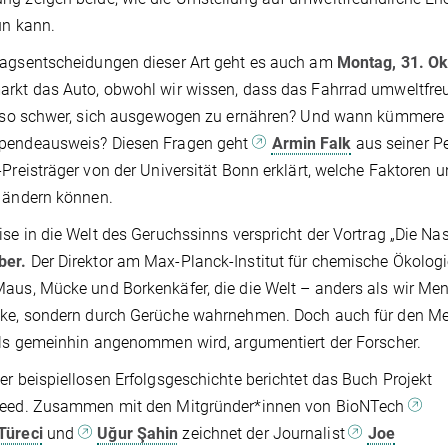
un kann.
tagsentscheidungen dieser Art geht es auch am
Montag, 31. Ok
rkt das Auto, obwohl wir wissen, dass das Fahrrad umweltfreu
s so schwer, sich ausgewogen zu ernähren? Und wann kümmere
pendeausweis? Diesen Fragen geht
Armin Falk
aus seiner P
-Preisträger von der Universität Bonn erklärt, welche Faktoren
 ändern können.
ise in die Welt des Geruchssinns verspricht der Vortrag „Die Na
er.
Der Direktor am Max-Planck-Institut für chemische Ökologie
aus, Mücke und Borkenkäfer, die die Welt – anders als wir Mensc
ke, sondern durch Gerüche wahrnehmen. Doch auch für den Men
als gemeinhin angenommen wird, argumentiert der Forscher.
er beispiellosen Erfolgsgeschichte berichtet das Buch Projekt
peed. Zusammen mit den Mitgründer*innen von BioNTech
Türeci
und
Uğur Şahin
zeichnet der Journalist
Joe