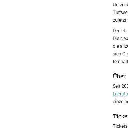
Univers
Tiefsee
zuletzt
Der let
Die Neu
die all
sich Gr
fernhal
Über
Seit 20
Litera
einzeln
Ticke
Tickets