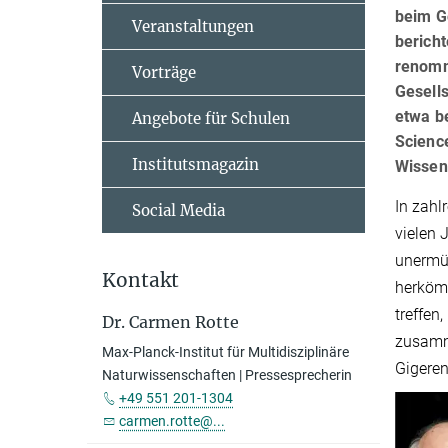
beim Gö
Veranstaltungen
bericht
renomm
Vorträge
Gesell
etwa b
Angebote für Schulen
Scienc
Institutsmagazin
Wissen
In zahl
Social Media
vielen 
unermüd
Kontakt
herkömm
treffen
Dr. Carmen Rotte
zusamme
Max-Planck-Institut für Multidisziplinäre
Gigeren
Naturwissenschaften | Pressesprecherin
+49 551 201-1304
carmen.rotte@...