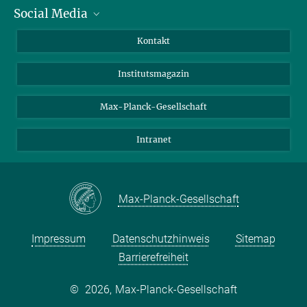
Social Media
Alumni
Bewerber*innen
LinkedIn
Kontakt
Besucher*innen
Bluesky
Institutsmagazin
Fördernde
Facebook
Journalist*innen
TikTok
Max-Planck-Gesellschaft
Schulen
YouTube
Intranet
Studierende
Wissenschaftler*innen
Max-Planck-Gesellschaft
Impressum
Datenschutzhinweis
Sitemap
Barrierefreiheit
©
2026, Max-Planck-Gesellschaft