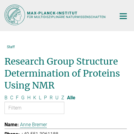
Hauptinhalt
Staff
Research Group Structure
Determination of Proteins
Using NMR
B
C
F
G
H
K
L
P
R
U
Z
Alle
Anne Bremer