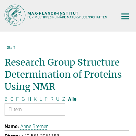
Hauptinhalt
Staff
Research Group Structure
Determination of Proteins
Using NMR
B
C
F
G
H
K
L
P
R
U
Z
Alle
Anne Bremer