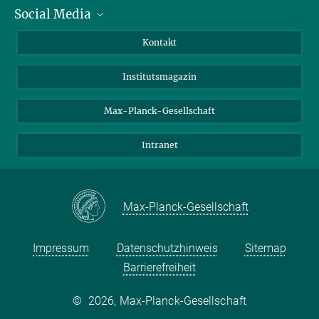
Social Media
Alumni
Bewerber*innen
LinkedIn
Kontakt
Besucher*innen
Bluesky
Institutsmagazin
Fördernde
Facebook
Journalist*innen
TikTok
Max-Planck-Gesellschaft
Schulen
YouTube
Intranet
Studierende
Wissenschaftler*innen
Max-Planck-Gesellschaft
Impressum
Datenschutzhinweis
Sitemap
Barrierefreiheit
©
2026, Max-Planck-Gesellschaft