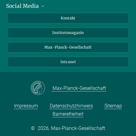
Social Media
Alumni
Bewerber*innen
LinkedIn
Kontakt
Besucher*innen
Bluesky
Institutsmagazin
Fördernde
Facebook
Journalist*innen
TikTok
Max-Planck-Gesellschaft
Schulen
YouTube
Intranet
Studierende
Wissenschaftler*innen
Max-Planck-Gesellschaft
Impressum
Datenschutzhinweis
Sitemap
Barrierefreiheit
©
2026, Max-Planck-Gesellschaft