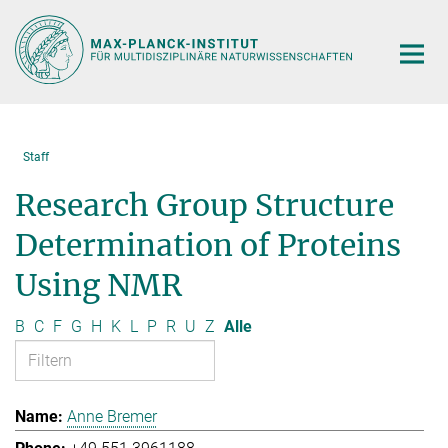
Hauptinhalt
Staff
Research Group Structure
Determination of Proteins
Using NMR
B
C
F
G
H
K
L
P
R
U
Z
Alle
Anne Bremer