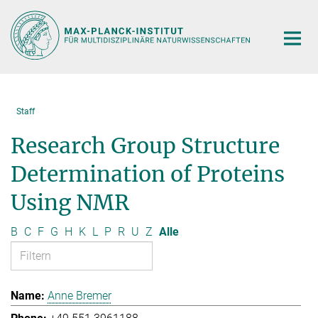
Hauptinhalt
Staff
Research Group Structure
Determination of Proteins
Using NMR
B
C
F
G
H
K
L
P
R
U
Z
Alle
Anne Bremer