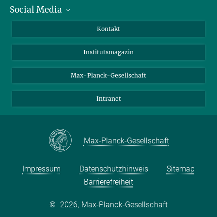
Social Media
Alumni
Bewerber*innen
LinkedIn
Kontakt
Besucher*innen
Bluesky
Institutsmagazin
Fördernde
Facebook
Journalist*innen
TikTok
Max-Planck-Gesellschaft
Schulen
YouTube
Intranet
Studierende
Wissenschaftler*innen
Max-Planck-Gesellschaft
Impressum
Datenschutzhinweis
Sitemap
Barrierefreiheit
©
2026, Max-Planck-Gesellschaft