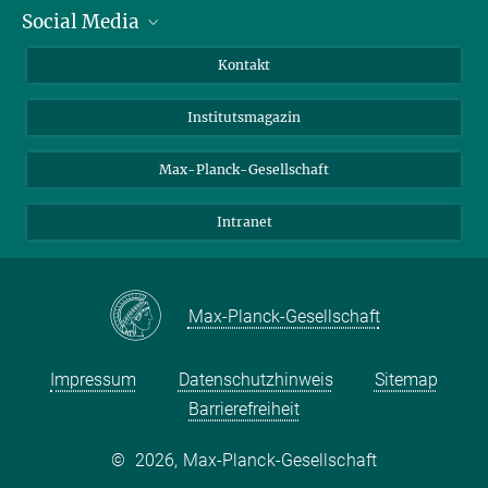
Social Media
Alumni
Bewerber*innen
LinkedIn
Kontakt
Besucher*innen
Bluesky
Institutsmagazin
Fördernde
Facebook
Journalist*innen
TikTok
Max-Planck-Gesellschaft
Schulen
YouTube
Intranet
Studierende
Wissenschaftler*innen
Max-Planck-Gesellschaft
Impressum
Datenschutzhinweis
Sitemap
Barrierefreiheit
©
2026, Max-Planck-Gesellschaft