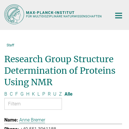
Hauptinhalt
Staff
Research Group Structure
Determination of Proteins
Using NMR
B
C
F
G
H
K
L
P
R
U
Z
Alle
Anne Bremer