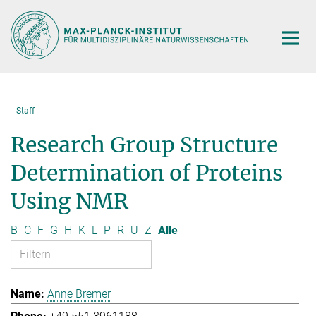
Hauptinhalt
Staff
Research Group Structure
Determination of Proteins
Using NMR
B
C
F
G
H
K
L
P
R
U
Z
Alle
Anne Bremer