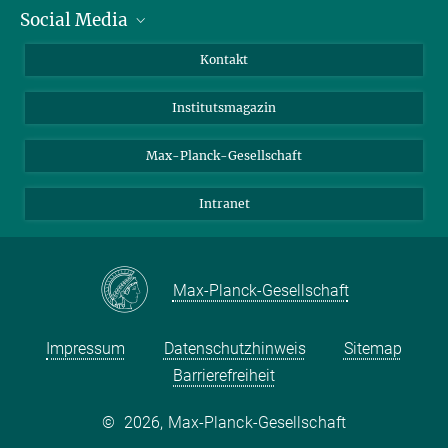
Social Media
Alumni
Bewerber*innen
LinkedIn
Kontakt
Besucher*innen
Bluesky
Institutsmagazin
Fördernde
Facebook
Journalist*innen
TikTok
Max-Planck-Gesellschaft
Schulen
YouTube
Intranet
Studierende
Wissenschaftler*innen
Max-Planck-Gesellschaft
Impressum
Datenschutzhinweis
Sitemap
Barrierefreiheit
©
2026, Max-Planck-Gesellschaft