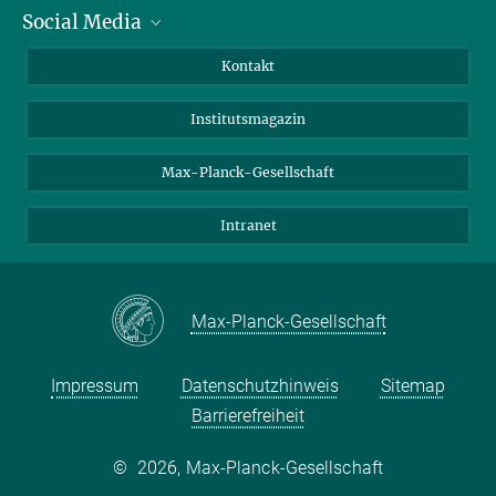
Social Media
Alumni
Bewerber*innen
LinkedIn
Kontakt
Besucher*innen
Bluesky
Institutsmagazin
Fördernde
Facebook
Journalist*innen
TikTok
Max-Planck-Gesellschaft
Schulen
YouTube
Intranet
Studierende
Wissenschaftler*innen
Max-Planck-Gesellschaft
Impressum
Datenschutzhinweis
Sitemap
Barrierefreiheit
©
2026, Max-Planck-Gesellschaft