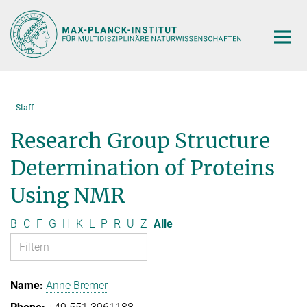
Hauptinhalt
Staff
Research Group Structure
Determination of Proteins
Using NMR
B
C
F
G
H
K
L
P
R
U
Z
Alle
Anne Bremer