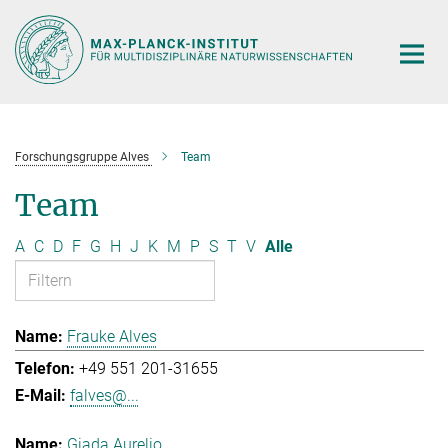
Hauptinhalt
Forschungsgruppe Alves
Team
Team
A
C
D
F
G
H
J
K
M
P
S
T
V
Alle
Frauke Alves
+49 551 201-31655
falves@...
Giada Aurelio