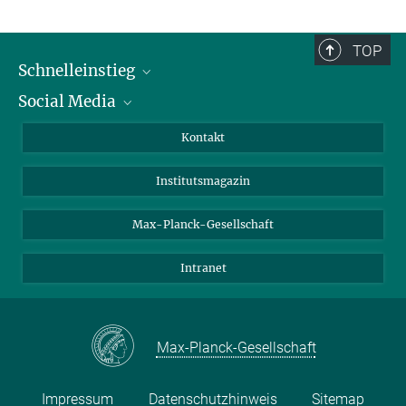
TOP
Schnelleinstieg
Social Media
Alumni
Bewerber*innen
LinkedIn
Kontakt
Besucher*innen
Bluesky
Institutsmagazin
Fördernde
Facebook
Journalist*innen
TikTok
Max-Planck-Gesellschaft
Schulen
YouTube
Intranet
Studierende
Wissenschaftler*innen
Max-Planck-Gesellschaft
Impressum
Datenschutzhinweis
Sitemap